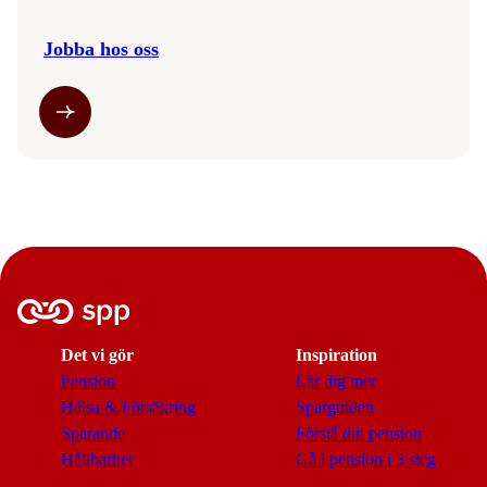
Jobba hos oss
Det vi gör
Inspiration
Pension
Lär dig mer
Hälsa & Försäkring
Sparguiden
Sparande
Förstå din pension
Hållbarhet
Gå i pension i 3 steg