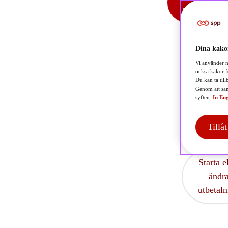
pension
Dina kakor
Vi använder n
också kakor f
Du kan ta till
Genom att sam
syften.
In Eng
Tillå
Starta e
ändr
utbetal