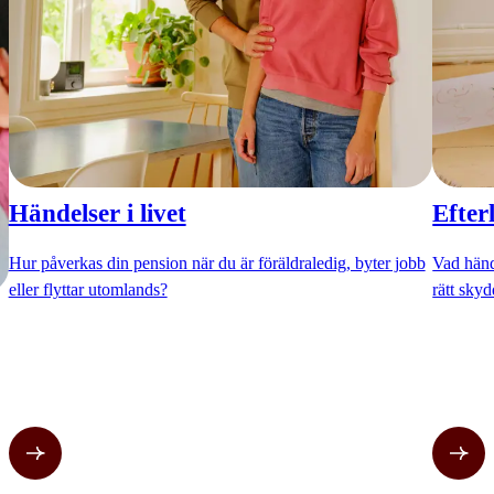
Händelser i livet
Efter
Hur påverkas din pension när du är föräldraledig, byter jobb
Vad händ
eller flyttar utomlands?
rätt skyd