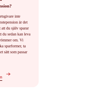
nsion?
tsgivare inte
änstepension är det
t att du själv sparar
tt du sedan kan leva
 drömmer om. Vi
ka sparformer, ta
et sätt som passar
en