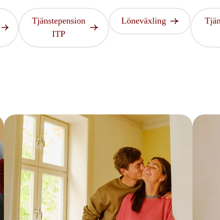
Tjänstepension
Löneväxling
Tjän
ITP