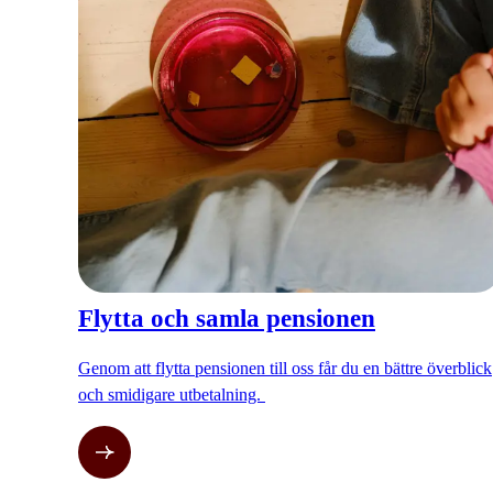
Flytta och samla pensionen
Genom att flytta pensionen till oss får du en bättre överblick
och smidigare utbetalning.