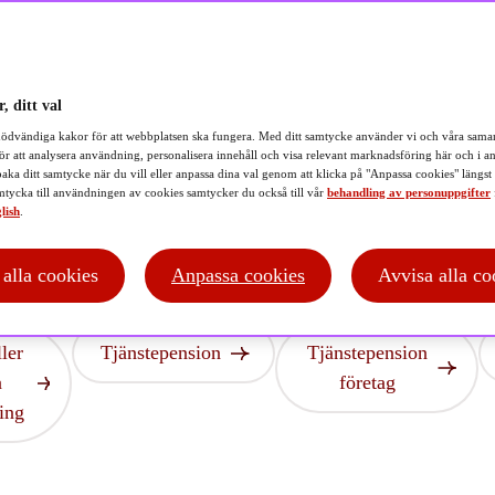
din
pension
, ditt val
ödvändiga kakor för att webbplatsen ska fungera. Med ditt samtycke använder vi och våra samar
ör att analysera användning, personalisera innehåll och visa relevant marknadsföring här och i an
baka ditt samtycke när du vill eller anpassa dina val genom att klicka på "Anpassa cookies" längst
tycka till användningen av cookies samtycker du också till vår
behandling av personuppgifter
lish
.
t alla cookies
Anpassa cookies
Avvisa alla co
ller
Tjänstepension
Tjänstepension
a
företag
ning