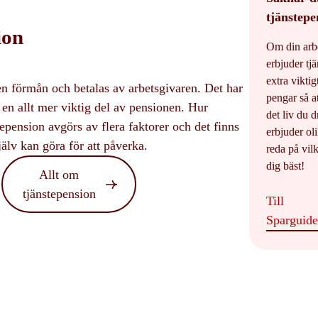
tjänstepe
ion
Om din arbe
erbjuder tj
extra viktig
en förmån och betalas av arbetsgivaren. Det har
pengar så a
t en allt mer viktig del av pensionen. Hur
det liv du
tepension avgörs av flera faktorer och det finns
erbjuder oli
älv kan göra för att påverka.
reda på vilk
dig bäst!
Allt om
tjänstepension
Till
Sparguid