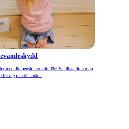
levandeskydd
er med din pension om du dör? Se till att du har du
d för dig och dina nära.