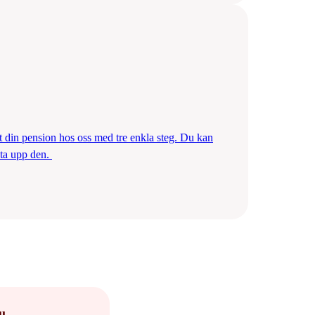
ut din pension hos oss med tre enkla steg. Du kan
juta upp den.
u