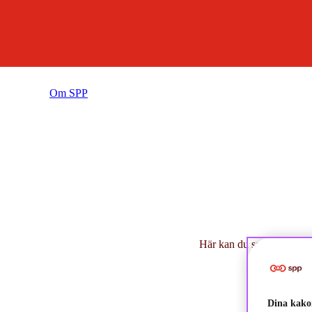
Om SPP
Press
Här kan du som är journali
Dina kakor