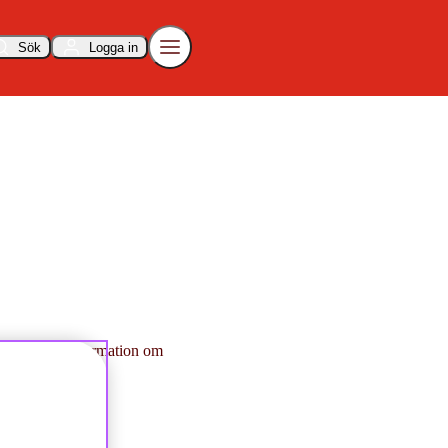
Sök
Logga in
ckså aktuell information om