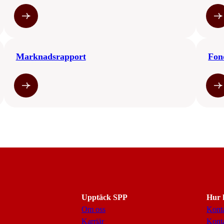
Marknadsrapport
Fon
Upptäck SPP
Hur k
Om oss
Konta
Karriär
Konta