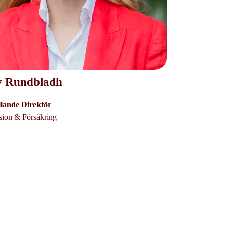
y Rundbladh
llande Direktör
sion & Försäkring