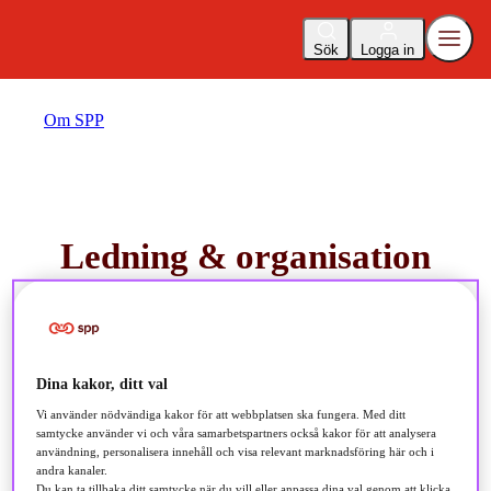
Sök
Logga in
Om SPP
Ledning & organisation
SPP Pension & Försäkring AB är en del av den nordiska
finanskoncernen Storebrand och är ett svenskt vinstutdelande
Dina kakor, ditt val
livförsäkringsaktiebolag som erbjuder fondförsäkring och
traditionell livförsäkring.
Vi använder nödvändiga kakor för att webbplatsen ska fungera. Med ditt
samtycke använder vi och våra samarbetspartners också kakor för att analysera
användning, personalisera innehåll och visa relevant marknadsföring här och i
andra kanaler.
Du kan ta tillbaka ditt samtycke när du vill eller anpassa dina val genom att klicka