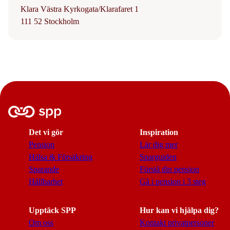
Klara Västra Kyrkogata/Klarafaret 1
111 52 Stockholm
Det vi gör
Inspiration
Pension
Lär dig mer
Hälsa & Försäkring
Sparguiden
Sparande
Förstå din pension
Hållbarhet
Gå i pension i 3 steg
Upptäck SPP
Hur kan vi hjälpa dig?
Om oss
Kontakt privatpersoner