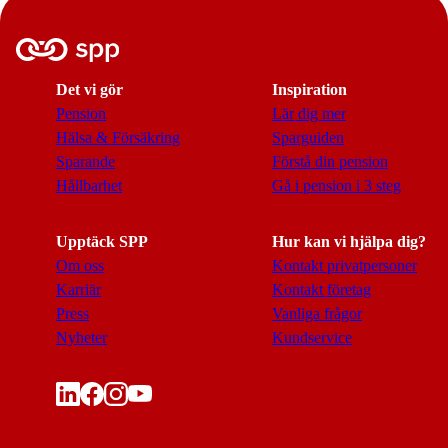
Det vi gör
Inspiration
Pension
Lär dig mer
Hälsa & Försäkring
Sparguiden
Sparande
Förstå din pension
Hållbarhet
Gå i pension i 3 steg
Upptäck SPP
Hur kan vi hjälpa dig?
Om oss
Kontakt privatpersoner
Karriär
Kontakt företag
Press
Vanliga frågor
Nyheter
Kundservice