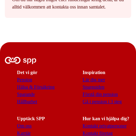
alltid välkommen att kontakta oss innan samtalet.
Det vi gör
Inspiration
Pension
Lär dig mer
Hälsa & Försäkring
Sparguiden
Sparande
Förstå din pension
Hållbarhet
Gå i pension i 3 steg
Upptäck SPP
Hur kan vi hjälpa dig?
Om oss
Kontakt privatpersoner
Karriär
Kontakt företag