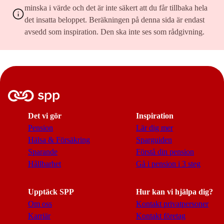
minska i värde och det är inte säkert att du får tillbaka hela
det insatta beloppet. Beräkningen på denna sida är endast
avsedd som inspiration. Den ska inte ses som rådgivning.
Det vi gör
Inspiration
Pension
Lär dig mer
Hälsa & Försäkring
Sparguiden
Sparande
Förstå din pension
Hållbarhet
Gå i pension i 3 steg
Upptäck SPP
Hur kan vi hjälpa dig?
Om oss
Kontakt privatpersoner
Karriär
Kontakt företag