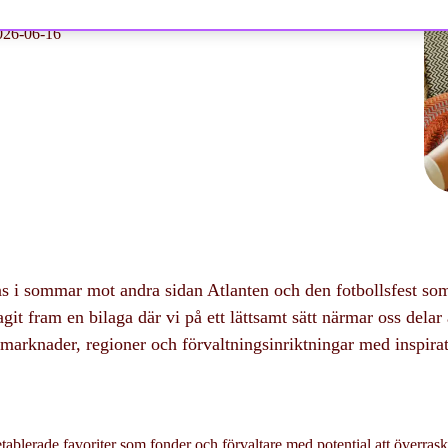
026-06-16
as i sommar mot andra sidan Atlanten och den fotbollsfest so
git fram en bilaga där vi på ett lättsamt sätt närmar oss dela
 marknader, regioner och förvaltningsinriktningar med inspir
etablerade favoriter som fonder och förvaltare med potential att överras