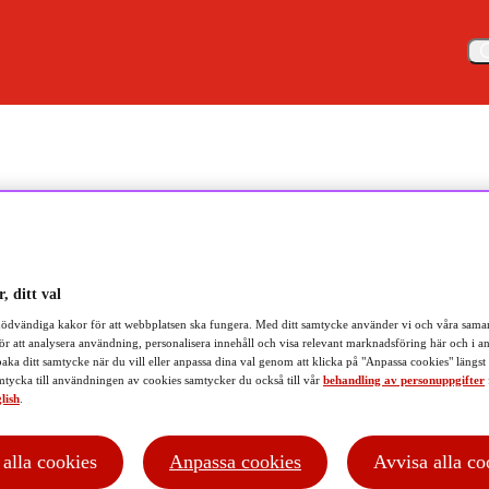
Meny
mat – Europa, USA och Norden i fokus
, ditt val
ödvändiga kakor för att webbplatsen ska fungera. Med ditt samtycke använder vi och våra samar
ör att analysera användning, personalisera innehåll och visa relevant marknadsföring här och i an
baka ditt samtycke när du vill eller anpassa dina val genom att klicka på "Anpassa cookies" längst
tycka till användningen av cookies samtycker du också till vår
behandling av personuppgifter
lish
.
inspiration från fondutbudet
t alla cookies
Anpassa cookies
Avvisa alla co