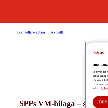
Förmedlarwebben
Aktuellt
SPPs fondutbud i VM-for
Dina kakor
Vi använder n
också kakor f
Du kan ta till
Genom att sam
syften.
In Eng
SPPs VM-bilaga – sommar
Tillå