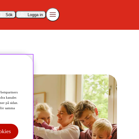
Sök
Logga in
betspartners
dra kanaler.
 ner på sidan.
för samma
okies