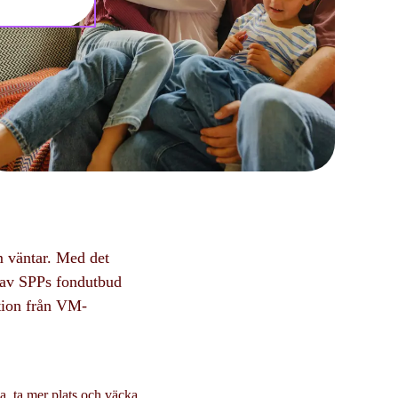
m väntar. Med det
r av SPPs fondutbud
ation från VM-
ka, ta mer plats och väcka