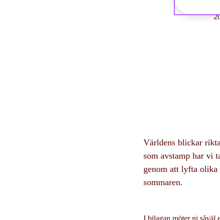
2
Världens blickar rikt
som avstamp har vi ta
genom att lyfta olika
sommaren.
I bilagan möter ni såväl 