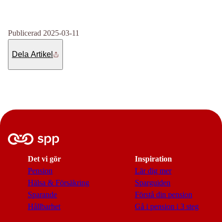
Publicerad 2025-03-11
Dela Artikel
Det vi gör
Inspiration
Pension
Lär dig mer
Hälsa & Försäkring
Sparguiden
Sparande
Förstå din pension
Hållbarhet
Gå i pension i 3 steg