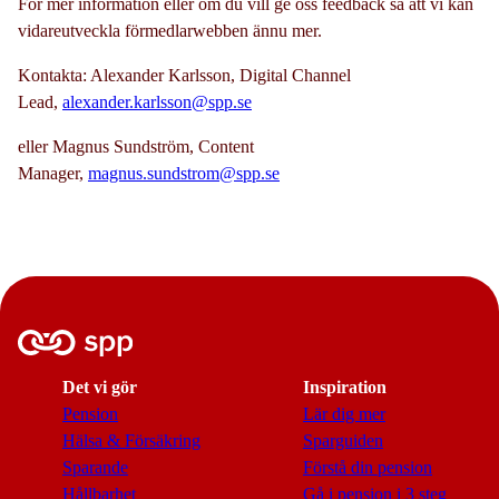
För mer information eller om du vill ge oss feedback så att vi kan
vidareutveckla förmedlarwebben ännu mer.
Kontakta: Alexander Karlsson, Digital Channel
Lead,
alexander.karlsson@spp.se
eller Magnus Sundström, Content
Manager,
magnus.sundstrom@spp.se
Det vi gör
Inspiration
Pension
Lär dig mer
Hälsa & Försäkring
Sparguiden
Sparande
Förstå din pension
Hållbarhet
Gå i pension i 3 steg