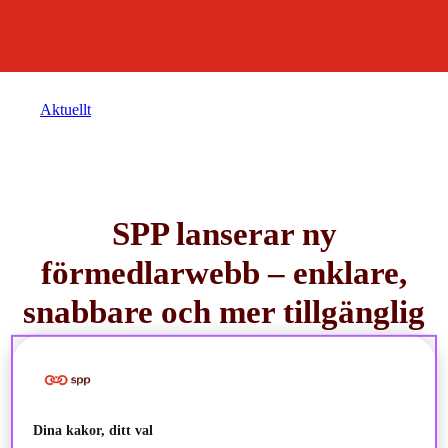
Aktuellt
SPP lanserar ny
förmedlarwebb – enklare,
snabbare och mer tillgänglig
2025-03-18
Observera
Dina kakor, ditt val