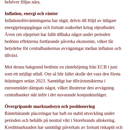
behöver följas nära.
Inflation, energi och räntor
Inflationsförväntningarna har stigit, delvis till följd av tidigare
energiprisuppgångar och fortsatt osäkerhet kring oljeutbudet.
Även om oljepriset har fallit tillbaka något under perioden
bedöms effekterna fortfarande påverka ekonomin, vilket får
betydelse för centralbankernas avvägningar mellan inflation och
tillväxt.
Mot denna bakgrund bedöms en räntehöjning från ECB i juni
som ett möjligt utfall. Om så blir fallet skulle det vara den första
höjningen sedan 2023. Samtidigt har tillväxtutsikterna i
euroområdet dämpats något, vilket illustrerar den avvägning
centralbanker står inför i det nuvarande konjunkturläget.
Övergripande marknadssyn och positionering
Räntebärande placeringar har haft en stabil utveckling under
perioden och behålls på neutral vikt i Storebrands allokering.
Kreditmarknaden har samtidigt påverkats av fortsatt riskaptit och