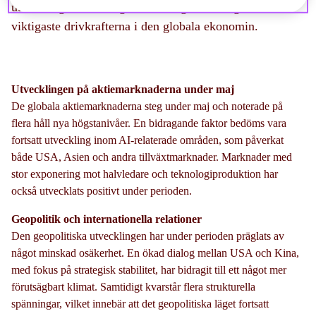
utveckling, förändringar i ränteläget och några av de
viktigaste drivkrafterna i den globala ekonomin.
Utvecklingen på aktiemarknaderna under maj
De globala aktiemarknaderna steg under maj och noterade på
flera håll nya högstanivåer. En bidragande faktor bedöms vara
fortsatt utveckling inom AI-relaterade områden, som påverkat
både USA, Asien och andra tillväxtmarknader. Marknader med
stor exponering mot halvledare och teknologiproduktion har
också utvecklats positivt under perioden.
Geopolitik och internationella relationer
Den geopolitiska utvecklingen har under perioden präglats av
något minskad osäkerhet. En ökad dialog mellan USA och Kina,
med fokus på strategisk stabilitet, har bidragit till ett något mer
förutsägbart klimat. Samtidigt kvarstår flera strukturella
spänningar, vilket innebär att det geopolitiska läget fortsatt