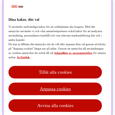
Dina kakor, ditt val
Vi använder nödvändiga kakor för att webbplatsen ska fungera. Med ditt
samtycke använder vi och våra samarbetspartners också kakor för att analysera
användning, personalisera innehåll och visa relevant marknadsföring här och i
andra kanaler.
Du kan ta tillbaka ditt samtycke när du vill eller anpassa dina val genom att klicka
på "Anpassa cookies" längst ner på sidan. Genom att samtycka till användningen
av cookies samtycker du också till vår
behandling av personuppgifter
för samma
syften.
In English
.
Tillåt alla cookies
Anpassa cookies
I marknadsrapporten för juni 2026 beskriver Storebrand
Asset Management ett fortsatt relativt starkt
Avvisa alla cookies
marknadsläge, med fokus på aktiemarknadernas