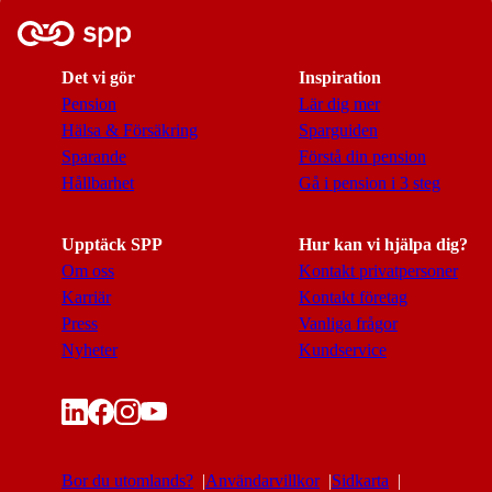
Det vi gör
Inspiration
Pension
Lär dig mer
Hälsa & Försäkring
Sparguiden
Sparande
Förstå din pension
Hållbarhet
Gå i pension i 3 steg
Upptäck SPP
Hur kan vi hjälpa dig?
Om oss
Kontakt privatpersoner
Karriär
Kontakt företag
Press
Vanliga frågor
Nyheter
Kundservice
Bor du utomlands?
Användarvillkor
Sidkarta