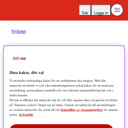
Sök
Logga in
Nyheter
Marknadsrapport:
Dina kakor, ditt val
Aktiemarknaden på all-time-
Vi använder nödvändiga kakor för att webbplatsen ska fungera. Med ditt
samtycke använder vi och våra samarbetspartners också kakor för att analysera
high
användning, personalisera innehåll och visa relevant marknadsföring här och i
andra kanaler.
Du kan ta tillbaka ditt samtycke när du vill eller anpassa dina val genom att klicka
2026-05-08
på "Anpassa cookies" längst ner på sidan. Genom att samtycka till användningen
av cookies samtycker du också till vår
behandling av personuppgifter
för samma
syften.
In English
.