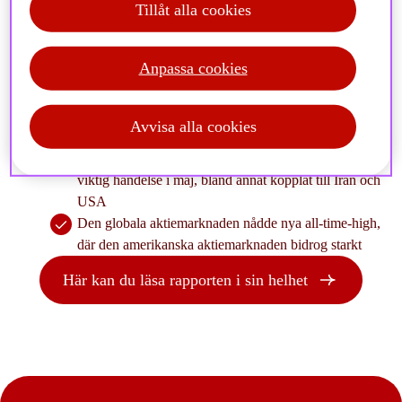
Tillåt alla cookies
Anpassa cookies
I majs marknadsrapport kan du bland annat läsa om:
Hormuzsundet är i praktiken fortsatt stängt och
Avvisa alla cookies
oljepriset ligger kvar på höga nivåer, trots vapenvila
Toppmötet mellan Xi och Trump kan också bli en
viktig händelse i maj, bland annat kopplat till Iran och
USA
Den globala aktiemarknaden nådde nya all-time-high,
där den amerikanska aktiemarknaden bidrog starkt
Här kan du läsa rapporten i sin helhet