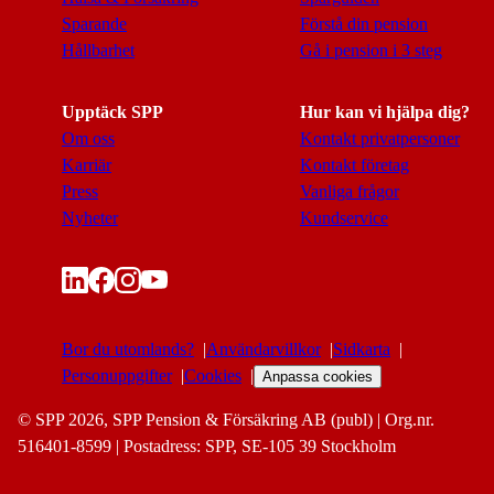
Sparande
Förstå din pension
Hållbarhet
Gå i pension i 3 steg
Upptäck SPP
Hur kan vi hjälpa dig?
Om oss
Kontakt privatpersoner
Karriär
Kontakt företag
Press
Vanliga frågor
Nyheter
Kundservice
Bor du utomlands?
Användarvillkor
Sidkarta
Personuppgifter
Cookies
Anpassa cookies
© SPP 2026, SPP Pension & Försäkring AB (publ) | Org.nr.
516401-8599 | Postadress: SPP, SE-105 39 Stockholm