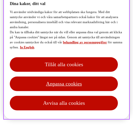
Dina kakor, ditt val
Vi använder nödvändiga kakor för att webbplatsen ska fungera. Med ditt
När Lars Dousa närmade sig 60 år ställde han sig en
samtycke använder vi och våra samarbetspartners också kakor för att analysera
användning, personalisera innehåll och visa relevant marknadsföring här och i
avgörande fråga: "Hur många bra år har jag och min
andra kanaler.
sambo kvar och vad vill vi göra med dem?" Svaret blev
Du kan ta tillbaka ditt samtycke när du vill eller anpassa dina val genom att klicka
på "Anpassa cookies" längst ner på sidan. Genom att samtycka till användningen
en tydlig plan för pensionen. Här är hans resa och tre
av cookies samtycker du också till vår
behandling av personuppgifter
för samma
tips för dig som vill skapa trygghet och frihet.
syften.
In English
.
Tillåt alla cookies
Alla investeringar innebär risk och värdet kan både öka
Anpassa cookies
och minska. Historisk avkastning är ingen garanti.
Avvisa alla cookies