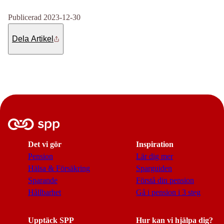
Publicerad 2023-12-30
Dela Artikel
Det vi gör
Inspiration
Pension
Lär dig mer
Hälsa & Försäkring
Sparguiden
Sparande
Förstå din pension
Hållbarhet
Gå i pension i 3 steg
Upptäck SPP
Hur kan vi hjälpa dig?