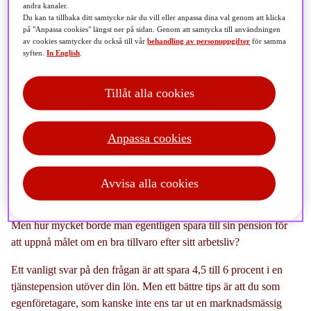
andra kanaler.
Du kan ta tillbaka ditt samtycke när du vill eller anpassa dina val genom att klicka
på "Anpassa cookies" längst ner på sidan. Genom att samtycka till användningen
av cookies samtycker du också till vår
behandling av personuppgifter
för samma
syften.
In English
.
Utan tjänstepension eller privat pensionssparande finns
det risk att du som egenföretagare får lägre pension än
Tillåt alla cookies
den du tänkt dig. Dessutom ger en bra
pensionsförsäkring skydd om du skulle bli långvarigt
Anpassa cookies
sjuk. Det är bra att känna till för dig som fortfarande
saknar tjänstepension.
Avvisa alla cookies
Men hur mycket borde man egentligen spara till sin pension för
att uppnå målet om en bra tillvaro efter sitt arbetsliv?
Ett vanligt svar på den frågan är att spara 4,5 till 6 procent i en
tjänstepension utöver din lön. Men ett bättre tips är att du som
egenföretagare, som kanske inte ens tar ut en marknadsmässig