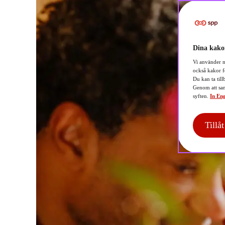
Dina kakor
Vi använder n
också kakor f
Du kan ta till
Genom att sam
syften.
In Eng
Tillå