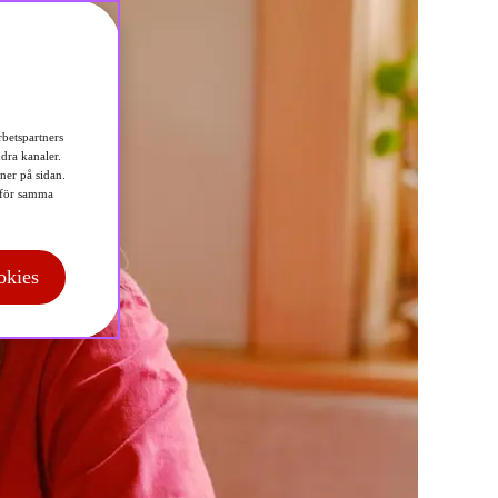
betspartners
dra kanaler.
 ner på sidan.
för samma
okies