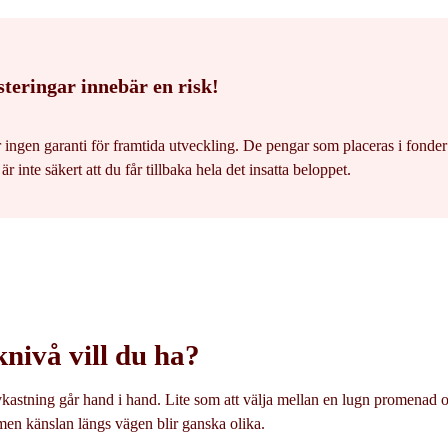
steringar innebär en risk!
r ingen garanti för framtida utveckling. De pengar som placeras i fonde
r inte säkert att du får tillbaka hela det insatta beloppet.
knivå vill du ha?
avkastning går hand i hand. Lite som att välja mellan en lugn promenad
men känslan längs vägen blir ganska olika.