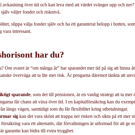
till avkastning över tid och kan leva med att värdet svänger upp och ne
u själv väljer fonder och risknivå.
ilitet, slippa välja fonder själv och ha ett garanterat belopp i botten, s
g vara intressant.
dshorisont har du?
 Om svaret är “om många år” har sparandet mer tid på sig att hinna åt
anske överväga att ta lite mer risk. Är pengarna däremot tänkta att anvä
siktigt sparande
, som det till pensionen, är en vanlig strategi att ta mer 
pengarna får chans att växa över tid. I en kapitalförsäkring kan du exemp
vån längs vägen, samtidigt som du får flexibilitet kring utbetalningar.
ärmar sig
kan det vara skönt att trappa ner risken och sikta på ett mer s
l försäkring vara ett alternativ, där förvaltningen är utformad för att ge
är garantin kan bidra till extra trygghet.