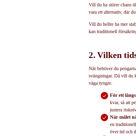
Vill du ha större chans 
vara ett alternativ, där d
Vill du hellre ha mer stab
kan traditionell försäkrin
2. Vilken ti
När behöver du pengarna?
svängningar. Då vill du k
väga tyngre.
För ett lång
kvar, så att 
justera riskni
När målet n
en traditionel
över tid och d