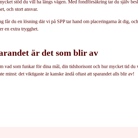
ycket stöd du vill ha längs vägen. Med fondförsäkring tar du själv besl
het, och stort ansvar.
ing får du en lösning där vi på SPP tar hand om placeringarna åt dig, oc
er en extra trygghet.
arandet är det som blir av
m vad som funkar för dina mål, din tidshorisont och hur mycket tid du vi
e minst: det viktigaste är kanske ändå oftast att sparandet alls blir av!