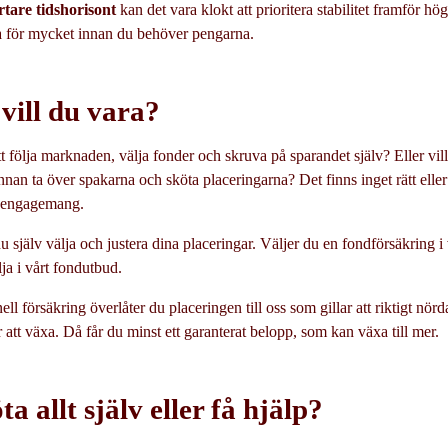
rtare tidshorisont
kan det vara klokt att prioritera stabilitet framför hög 
a för mycket innan du behöver pengarna.
 vill du vara?
t följa marknaden, välja fonder och skruva på sparandet själv? Eller vill
nnan ta över spakarna och sköta placeringarna? Det finns inget rätt eller
h engagemang.
själv välja och justera dina placeringar. Väljer du en fondförsäkring i 
lja i vårt fondutbud.
onell försäkring överlåter du placeringen till oss som gillar att riktigt nörd
r att växa. Då får du minst ett garanterat belopp, som kan växa till mer.
ta allt själv eller få hjälp?