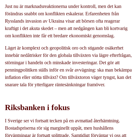
Just nu är marknadsreaktionerna under kontroll, men det kan
förändras snabbt om konflikten eskalerar. Erfarenheten från
Rysslands invasion av Ukraina visar att börsen ofta reagerar
kraftigt i det akuta skedet – men att nedgången kan bli kortvarig
om konflikten inte får ett bredare ekonomiskt genomslag.
Läget är komplext och geopolitisk oro och stigande osäkerhet
innebär nedåtrisker för den globala tillväxten via lägre efterfrågan,
störningar i handeln och minskade investeringar. Det gör att
penningpolitiken ställs inför en svår avvägning: ska man bekämpa
inflation eller stötta tillväxt? Om tillväxtoron väger tyngst, kan det
snarare tala för ytterligare räntesänkningar framöver.
Riksbanken i fokus
I Sverige ser vi fortsatt tecken på en avmattad återhämtning.
Bostadspriserna rör sig marginellt uppåt, men hushållens
förväntningar är fortsatt splittrade. Samtidigt förväntar vi oss att