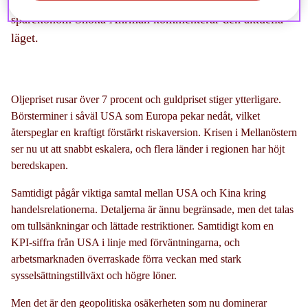
Iran, vilket snabbt skakat om marknaderna. SPPs
sparekonom Shoka Åhrman kommenterar den aktuella
läget.
Oljepriset rusar över 7 procent och guldpriset stiger ytterligare.
Börsterminer i såväl USA som Europa pekar nedåt, vilket
återspeglar en kraftigt förstärkt riskaversion. Krisen i Mellanöstern
ser nu ut att snabbt eskalera, och flera länder i regionen har höjt
beredskapen.
Samtidigt pågår viktiga samtal mellan USA och Kina kring
handelsrelationerna. Detaljerna är ännu begränsade, men det talas
om tullsänkningar och lättade restriktioner. Samtidigt kom en
KPI-siffra från USA i linje med förväntningarna, och
arbetsmarknaden överraskade förra veckan med stark
sysselsättningstillväxt och högre löner.
Men det är den geopolitiska osäkerheten som nu dominerar