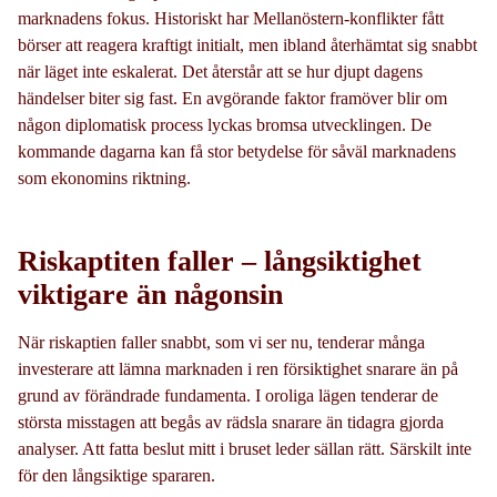
marknadens fokus. Historiskt har Mellanöstern-konflikter fått
börser att reagera kraftigt initialt, men ibland återhämtat sig snabbt
när läget inte eskalerat. Det återstår att se hur djupt dagens
händelser biter sig fast. En avgörande faktor framöver blir om
någon diplomatisk process lyckas bromsa utvecklingen. De
kommande dagarna kan få stor betydelse för såväl marknadens
som ekonomins riktning.
Riskaptiten faller – långsiktighet
viktigare än någonsin
När riskaptien faller snabbt, som vi ser nu, tenderar många
investerare att lämna marknaden i ren försiktighet snarare än på
grund av förändrade fundamenta. I oroliga lägen tenderar de
största misstagen att begås av rädsla snarare än tidagra gjorda
analyser. Att fatta beslut mitt i bruset leder sällan rätt. Särskilt inte
för den långsiktige spararen.