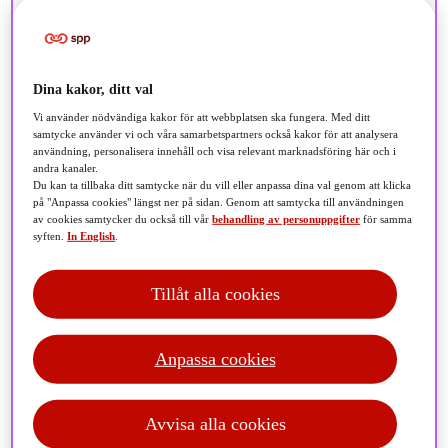
Dina kakor, ditt val
Vi använder nödvändiga kakor för att webbplatsen ska fungera. Med ditt
samtycke använder vi och våra samarbetspartners också kakor för att analysera
användning, personalisera innehåll och visa relevant marknadsföring här och i
andra kanaler.
Du kan ta tillbaka ditt samtycke när du vill eller anpassa dina val genom att klicka
på "Anpassa cookies" längst ner på sidan. Genom att samtycka till användningen
av cookies samtycker du också till vår
behandling av personuppgifter
för samma
syften.
In English
.
Tillåt alla cookies
Anpassa cookies
Fredagsmorgonen inleds med röda siffror på börserna.
Israel har under natten genomfört flyganfall mot mål i
Avvisa alla cookies