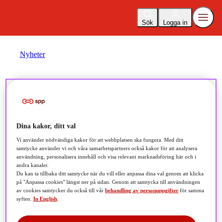
Sök
Logga in
Nyheter
Marknadsrapport: USA och
Dina kakor, ditt val
Kina söker ”strategisk
Vi använder nödvändiga kakor för att webbplatsen ska fungera. Med ditt
samtycke använder vi och våra samarbetspartners också kakor för att analysera
stabilitet”
användning, personalisera innehåll och visa relevant marknadsföring här och i
andra kanaler.
Du kan ta tillbaka ditt samtycke när du vill eller anpassa dina val genom att klicka
2026-06-04
på "Anpassa cookies" längst ner på sidan. Genom att samtycka till användningen
av cookies samtycker du också till vår
behandling av personuppgifter
för samma
syften.
In English
.