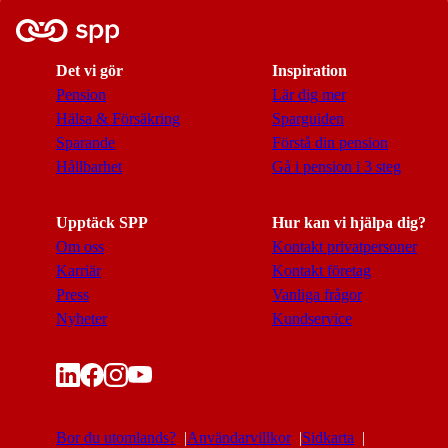
Det vi gör
Inspiration
Pension
Lär dig mer
Hälsa & Försäkring
Sparguiden
Sparande
Förstå din pension
Hållbarhet
Gå i pension i 3 steg
Upptäck SPP
Hur kan vi hjälpa dig?
Om oss
Kontakt privatpersoner
Karriär
Kontakt företag
Press
Vanliga frågor
Nyheter
Kundservice
Bor du utomlands?
Användarvillkor
Sidkarta