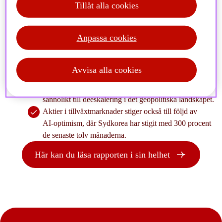
Tillåt alla cookies
Anpassa cookies
I junis marknadsrapport kan du bland annat läsa om:
Den europeiska centralbanken (ECB) höjer sannolikt
Avvisa alla cookies
räntan igen i juni för första gången sedan 2023.
”Strategisk stabilitet” mellan USA och Kina bidrar
sannolikt till deeskalering i det geopolitiska landskapet.
Aktier i tillväxtmarknader stiger också till följd av
AI‑optimism, där Sydkorea har stigit med 300 procent
de senaste tolv månaderna.
Här kan du läsa rapporten i sin helhet