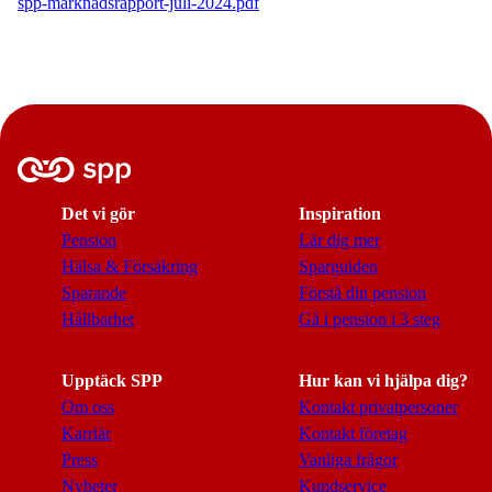
spp-marknadsrapport-juli-2024.pdf
Det vi gör
Inspiration
Pension
Lär dig mer
Hälsa & Försäkring
Sparguiden
Sparande
Förstå din pension
Hållbarhet
Gå i pension i 3 steg
Upptäck SPP
Hur kan vi hjälpa dig?
Om oss
Kontakt privatpersoner
Karriär
Kontakt företag
Press
Vanliga frågor
Nyheter
Kundservice