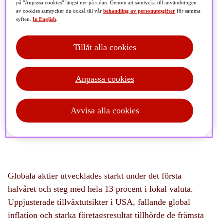
på "Anpassa cookies" längst ner på sidan. Genom att samtycka till användningen
av cookies samtycker du också till vår
behandling av personuppgifter
för samma
syften.
In English
.
Observera
Tillåt alla cookies
Denna artikel publicerades 2024-07-05 och kan innehålla
inaktuell information.
Se våra aktuella sidor
här
.
Anpassa cookies
Avvisa alla cookies
Globala aktier utvecklades starkt under det första
halvåret och steg med hela 13 procent i lokal valuta.
Uppjusterade tillväxtutsikter i USA, fallande global
inflation och starka företagsresultat tillhörde de främsta