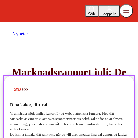
Sök
Logga in
Nyheter
Marknadsrapport juli: De
globala aktiemarknaderna
gav en god positiv
avkastning under det första
Dina kakor, ditt val
Vi använder nödvändiga kakor för att webbplatsen ska fungera. Med ditt
halvåret
samtycke använder vi och våra samarbetspartners också kakor för att analysera
användning, personalisera innehåll och visa relevant marknadsföring här och i
andra kanaler.
Du kan ta tillbaka ditt samtycke när du vill eller anpassa dina val genom att klicka
2024-07-05