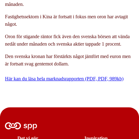
månaden.
Fastighetssektorn i Kina är fortsatt i fokus men oron har avtagit
något.
Oron för stigande räntor fick även den svenska börsen att vända
nedåt under månaden och svenska aktier tappade 1 procent.
Den svenska kronan har förstärkts något jämfört med euron men
är fortsatt svag gentemot dollarn.
Här kan du läsa hela marknadsrapporten (PDF, PDF, 989kb)
Det vi gör
Inspiration