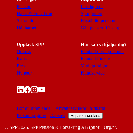
Pension
Lär dig mer
Hälsa & Försäkring
Sparguiden
Sparande
Förstå din pension
Hållbarhet
Gå i pension i 3 steg
Upptäck SPP
Hur kan vi hjälpa dig?
Om oss
Kontakt privatpersoner
Karriär
Kontakt företag
Press
Vanliga frågor
Nyheter
Kundservice
Bor du utomlands?
Användarvillkor
Sidkarta
Personuppgifter
Cookies
Anpassa cookies
© SPP 2026, SPP Pension & Försäkring AB (publ) | Org.nr.