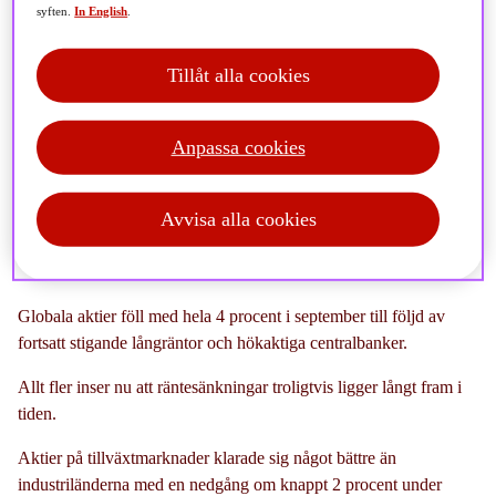
Denna artikel publicerades 2023-10-08 och kan innehålla
syften.
In English
.
inaktuell information.
Se våra aktuella sidor
här
.
Tillåt alla cookies
Anpassa cookies
Ta del av den senaste månadens marknadsrapport:
Avvisa alla cookies
Globala aktier föll med hela 4 procent i september till följd av
fortsatt stigande långräntor och hökaktiga centralbanker.
Allt fler inser nu att räntesänkningar troligtvis ligger långt fram i
tiden.
Aktier på tillväxtmarknader klarade sig något bättre än
industriländerna med en nedgång om knappt 2 procent under