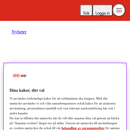
Sök
Logga in
Nyheter
Marknadsläge fonder
oktober
Dina kakor, ditt val
2023-10-08
Vi använder nödvändiga kakor för att webbplatsen ska fungera. Med ditt
samtycke använder vi och våra samarbetspartners också kakor för att analysera
användning, personalisera innehåll och visa relevant marknadsföring här och i
Observera
andra kanaler.
Du kan ta tillbaka ditt samtycke när du vill eller anpassa dina val genom att klicka
på "Anpassa cookies" längst ner på sidan. Genom att samtycka till användningen
av cookies samtycker du också till vår
behandling av personuppgifter
för samma