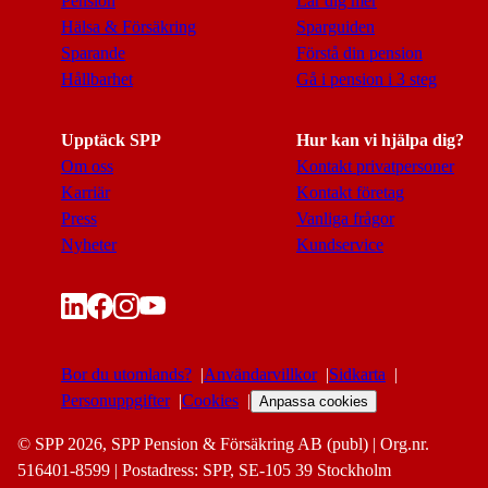
Pension
Lär dig mer
Hälsa & Försäkring
Sparguiden
Sparande
Förstå din pension
Hållbarhet
Gå i pension i 3 steg
Upptäck SPP
Hur kan vi hjälpa dig?
Om oss
Kontakt privatpersoner
Karriär
Kontakt företag
Press
Vanliga frågor
Nyheter
Kundservice
Bor du utomlands?
Användarvillkor
Sidkarta
Personuppgifter
Cookies
Anpassa cookies
© SPP 2026, SPP Pension & Försäkring AB (publ) | Org.nr.
516401-8599 | Postadress: SPP, SE-105 39 Stockholm