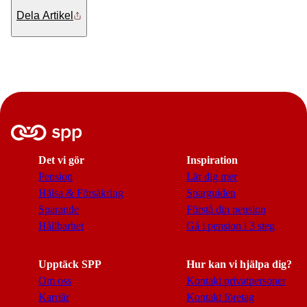
Dela Artikel
Det vi gör
Inspiration
Pension
Lär dig mer
Hälsa & Försäkring
Sparguiden
Sparande
Förstå din pension
Hållbarhet
Gå i pension i 3 steg
Upptäck SPP
Hur kan vi hjälpa dig?
Om oss
Kontakt privatpersoner
Karriär
Kontakt företag