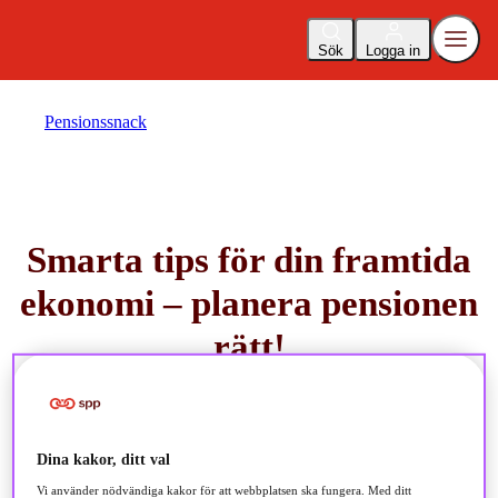
Sök
Logga in
Pensionssnack
Smarta tips för din framtida
ekonomi – planera pensionen
rätt!
26 maj 2025
Dina kakor, ditt val
cirka 1 minuts lästid
Vi använder nödvändiga kakor för att webbplatsen ska fungera. Med ditt