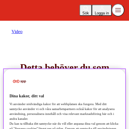
Sök
Logga in
Video
Detta behöver du som
företagare veta om
tjänstepension
Dina kakor, ditt val
Vi använder nödvändiga kakor för att webbplatsen ska fungera. Med ditt
samtycke använder vi och våra samarbetspartners också kakor för att analysera
22 juni 2023
användning, personalisera innehåll och visa relevant marknadsföring här och i
andra kanaler.
Du kan ta tillbaka ditt samtycke när du vill eller anpassa dina val genom att klicka
cirka 3 minuters lästid
på "Anpassa cookies" längst ner på sidan. Genom att samtycka till användningen