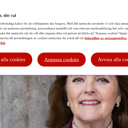
, ditt val
ödvändiga kakor för att webbplatsen ska fungera. Med ditt samtycke använder vi och våra samar
ör att analysera användning, personalisera innehåll och visa relevant marknadsföring här och i an
baka ditt samtycke när du vill eller anpassa dina val genom att klicka på "Anpassa cookies" längst
tycka till användningen av cookies samtycker du också till vår
behandling av personuppgifter
lish
.
t alla cookies
Anpassa cookies
Avvisa alla co