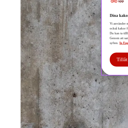
Dina kakor
Vi använder n
också kakor f
Du kan ta till
Genom att sam
syften.
In Eng
Tillå