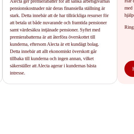
Har 
Alecta ger premierabatter för att sänka arbetsgivarnas
med 
pensionskostnader när deras finansiella ställning är
hjälp
stark. Detta innebär att de har tillräckliga resurser för
att betala ut både nuvarande och framtida pensioner
Rin
samt värdesäkra intjänade pensioner. Syftet med
premierabatterna är att återföra överskottet till
kunderna, eftersom Alecta är ett kundägt bolag.
Detta innebär att allt ekonomiskt överskott går
tillbaka till kunderna och ingen annan, vilket
säkerställer att Alecta agerar i kundernas bästa
intresse.