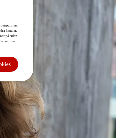
betspartners
dra kanaler.
 ner på sidan.
för samma
okies