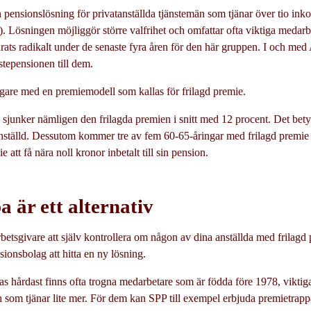
n pensionslösning för privatanställda tjänstemän som tjänar över tio in
. Lösningen möjliggör större valfrihet och omfattar ofta viktiga medar
rats radikalt under de senaste fyra åren för den här gruppen. I och med 
nstepensionen till dem.
gare med en premiemodell som kallas för frilagd premie.
 sjunker nämligen den frilagda premien i snitt med 12 procent. Det bet
anställd. Dessutom kommer tre av fem 60-65-åringar med frilagd premie
 att få nära noll kronor inbetalt till sin pension.
 är ett alternativ
arbetsgivare att själv kontrollera om någon av dina anställda med frilag
sionsbolag att hitta en ny lösning.
s hårdast finns ofta trogna medarbetare som är födda före 1978, viktiga
h som tjänar lite mer. För dem kan SPP till exempel erbjuda premietrapp