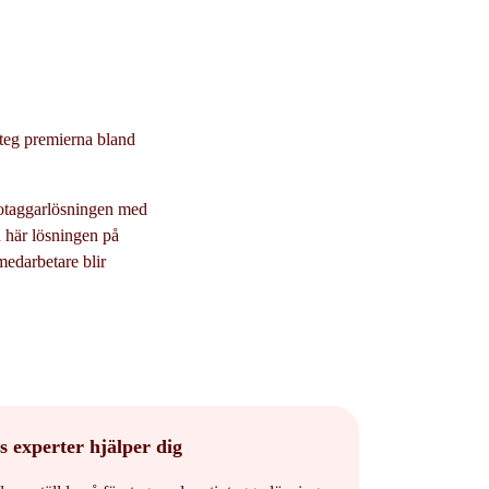
 steg premierna bland
iotaggarlösningen med
n här lösningen på
medarbetare blir
s experter hjälper dig