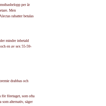
komstbasbelopp per år
betare. Men
Alectas rabatter betalas
yder mindre inbetald
 och en av sex 55-59-
d premie drabbas och
 för företaget, som ofta
a som alternativ, säger