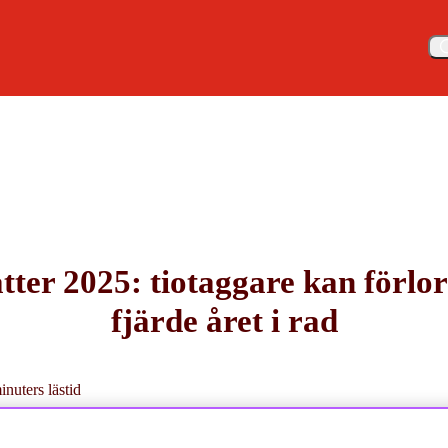
Meny
 förlora pengar för fjärde året i rad
tter 2025: tiotaggare kan förlo
fjärde året i rad
inuters lästid