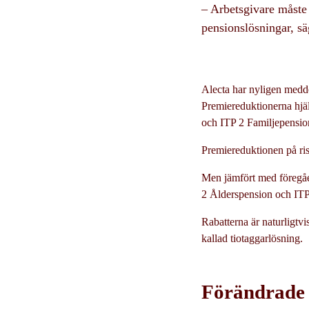
– Arbetsgivare måste 
pensionslösningar, s
Alecta har nyligen meddel
Premiereduktionerna hjä
och ITP 2 Familjepension
Premiereduktionen på ris
Men jämfört med föregåen
2 Ålderspension och ITP 
Rabatterna är naturligtv
kallad tiotaggarlösning.
Förändrade f