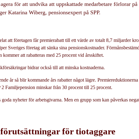
agera för att undvika att uppskattade medarbetare förlorar på 
äger Katarina Wiberg, pensionsexpert på SPP.
at att företagen får premierabatt till ett värde av totalt 8,7 miljarder k
lper Sveriges företag att sänka sina pensionskostnader. Förmånsbestäm
 kommer att rabatteras med 25 procent vid årsskiftet.
kförsäkringar bidrar också till att minska kostnaderna.
de år så blir kommande års rabatter något lägre. Premiereduktionerna f
2 Familjepension minskar från 30 procent till 25 procent.
is goda nyheter för arbetsgivarna. Men en grupp som kan påverkas negat
örutsättningar för tiotaggare