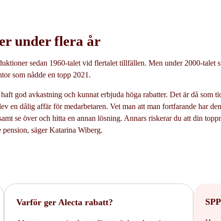
r under flera år
uktioner sedan 1960-talet vid flertalet tillfällen. Men under 2000-talet
räntor som nådde en topp 2021.
haft god avkastning och kunnat erbjuda höga rabatter. Det är då som t
blev en dålig affär för medarbetaren. Vet man att man fortfarande har de
amt se över och hitta en annan lösning. Annars riskerar du att din topp
e pension, säger Katarina Wiberg.
SPP
Varför ger Alecta rabatt?