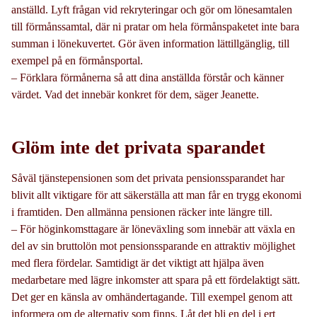
anställd. Lyft frågan vid rekryteringar och gör om lönesamtalen
till förmånssamtal, där ni pratar om hela förmånspaketet inte bara
summan i lönekuvertet. Gör även information lättillgänglig, till
exempel på en förmånsportal.
– Förklara förmånerna så att dina anställda förstår och känner
värdet. Vad det innebär konkret för dem, säger Jeanette.
Glöm inte det privata sparandet
Såväl tjänstepensionen som det privata pensionssparandet har
blivit allt viktigare för att säkerställa att man får en trygg ekonomi
i framtiden. Den allmänna pensionen räcker inte längre till.
– För höginkomsttagare är löneväxling som innebär att växla en
del av sin bruttolön mot pensionssparande en attraktiv möjlighet
med flera fördelar. Samtidigt är det viktigt att hjälpa även
medarbetare med lägre inkomster att spara på ett fördelaktigt sätt.
Det ger en känsla av omhändertagande. Till exempel genom att
informera om de alternativ som finns. Låt det bli en del i ert