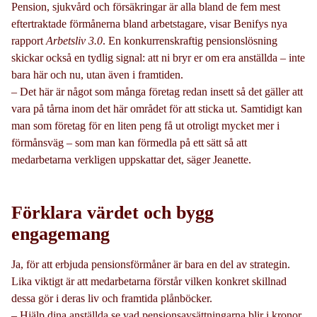
Pension, sjukvård och försäkringar är alla bland de fem mest
eftertraktade förmånerna bland arbetstagare, visar Benifys nya
rapport
Arbetsliv 3.0
. En konkurrenskraftig pensionslösning
skickar också en tydlig signal: att ni bryr er om era anställda – inte
bara här och nu, utan även i framtiden.
– Det här är något som många företag redan insett så det gäller att
vara på tårna inom det här området för att sticka ut. Samtidigt kan
man som företag för en liten peng få ut otroligt mycket mer i
förmånsväg – som man kan förmedla på ett sätt så att
medarbetarna verkligen uppskattar det, säger Jeanette.
Förklara värdet och bygg
engagemang
Ja, för att erbjuda pensionsförmåner är bara en del av strategin.
Lika viktigt är att medarbetarna förstår vilken konkret skillnad
dessa gör i deras liv och framtida plånböcker.
– Hjälp dina anställda se vad pensionsavsättningarna blir i kronor