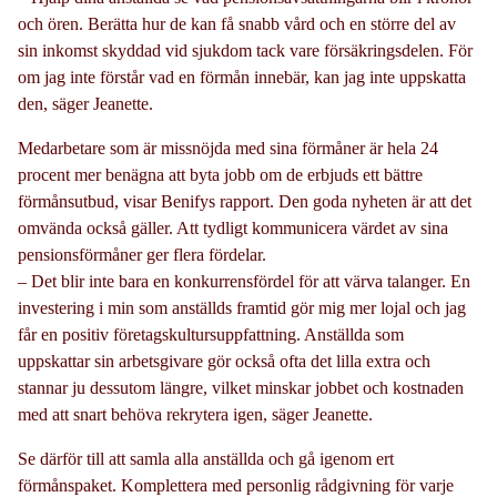
och ören. Berätta hur de kan få snabb vård och en större del av
sin inkomst skyddad vid sjukdom tack vare försäkringsdelen. För
om jag inte förstår vad en förmån innebär, kan jag inte uppskatta
den, säger Jeanette.
Medarbetare som är missnöjda med sina förmåner är hela 24
procent mer benägna att byta jobb om de erbjuds ett bättre
förmånsutbud, visar Benifys rapport. Den goda nyheten är att det
omvända också gäller. Att tydligt kommunicera värdet av sina
pensionsförmåner ger flera fördelar.
– Det blir inte bara en konkurrensfördel för att värva talanger. En
investering i min som anställds framtid gör mig mer lojal och jag
får en positiv företagskultursuppfattning. Anställda som
uppskattar sin arbetsgivare gör också ofta det lilla extra och
stannar ju dessutom längre, vilket minskar jobbet och kostnaden
med att snart behöva rekrytera igen, säger Jeanette.
Se därför till att samla alla anställda och gå igenom ert
förmånspaket. Komplettera med personlig rådgivning för varje