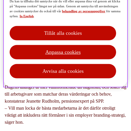
Du kan ta tillbaka ditt samtycke när du vill eller anpassa dina val genom att klicka
på "Anpassa cookies" längst ner på sidan. Genom att samtycka till användningen
av cookies samtycker du också till vår
behandling av personuppgifter
för samma
syften.
In English
.
Det är arbetstagarnas arbetsmarknad och viktigare än
Tillåt alla cookies
någonsin att sticka ut för att attrahera topptalangerna.
Rätt förmåner och pensionssparande är inte bara en
Anpassa cookies
investering i era medarbetares framtid – utan också i
företagets framgång. Så här lyckas ni.
Avvisa alla cookies
Dagens talanger är mer välinformerade än någonsin, och söker sig
till arbetsgivare som matchar deras värderingar och behov,
konstaterar Jeanette Rudholm, pensionsexpert på SPP.
– Vill man locka de bästa medarbetarna är det därför otroligt
viktigt att inkludera rätt förmåner i sin employer branding-strategi,
säger hon.