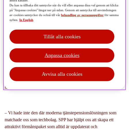
andra kanaler.
Du kan ta tillbaka ditt samtycke när du vill eller anpassa dina val genom att klicka
på "Anpassa cookies" längst ner på sidan. Genom att samtycka till användningen
av cookies samtycker du också till vår
behandling av personuppgifter
för samma
syften.
In English
.
Tillåt alla cookies
När
greentechbolaget
Polarium
skulle utveckla sitt
förmånspaket stod pensionslösningen högt på agendan.
Anpassa cookies
Kraven var tydliga: konkurrenskraft, enkel
administration och en stark koppling till hållbarhet. Med
SPP som partner har HR-chefen Emelie Thuresson hittat
Avvisa alla cookies
en lösning som möter både företagets och medarbetarnas
höga förväntningar.
– Vi hade inte den där moderna tjänstepensionslösningen som
matchade oss som techbolag. SPP har hjälpt oss att skapa ett
attraktivt förmånspaket som alltid är uppdaterat och