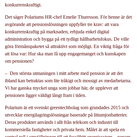
konkurrenskraftigt.
Det säger Polariums HR-chef Emelie Thuresson. För henne är det
avgörande att pensionslösningen uppfyller tre krav: att vara
konkurrenskraftig på marknaden, erbjuda enkel digital
administration och bygga på ett tydligt hållbarhetsfokus. De ville
göra förmånspaketet så attraktivt som möjligt.
En viktig fråga för
att lösa var: Hur ska man få upp engagemanget och kunskapen
om pensionen?
– Den största utmaningen i mitt arbete med pension är att det
ibland kan betraktas som lite tråkigt och mossigt av medarbetarna.
Vi har ganska mycket unga som jobbar här, de upplever att
pensionen ligger väldigt långt fram i tiden.
Polarium är ett svenskt greentechbolag som grundades 2015 och
utvecklar energilagringslösningar baserade på litiumjonbatterier.
Deras produkter används i allt från telekom och industri till
kommersiella fastigheter och privata hem. Målet är att spela en
central roll i omställningen till ett fossilfritt energisystem – genom