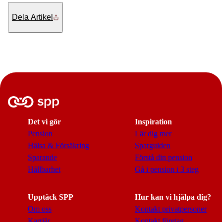
Dela Artikel
Det vi gör
Inspiration
Pension
Lär dig mer
Hälsa & Försäkring
Sparguiden
Sparande
Förstå din pension
Hållbarhet
Gå i pension i 3 steg
Upptäck SPP
Hur kan vi hjälpa dig?
Om oss
Kontakt privatpersoner
Karriär
Kontakt företag