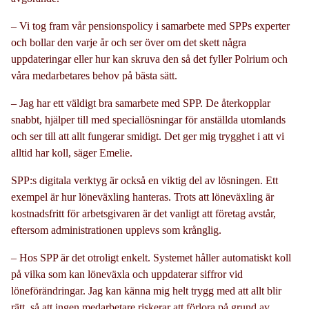
– Vi tog fram vår pensionspolicy i samarbete med SPPs experter
och bollar den varje år och ser över om det skett några
uppdateringar eller hur kan skruva den så det fyller Polrium och
våra medarbetares behov på bästa sätt.
– Jag har ett väldigt bra samarbete med SPP. De återkopplar
snabbt, hjälper till med speciallösningar för anställda utomlands
och ser till att allt fungerar smidigt. Det ger mig trygghet i att vi
alltid har koll, säger Emelie.
SPP:s digitala verktyg är också en viktig del av lösningen. Ett
exempel är hur löneväxling hanteras. Trots att löneväxling är
kostnadsfritt för arbetsgivaren är det vanligt att företag avstår,
eftersom administrationen upplevs som krånglig.
– Hos SPP är det otroligt enkelt. Systemet håller automatiskt koll
på vilka som kan löneväxla och uppdaterar siffror vid
löneförändringar. Jag kan känna mig helt trygg med att allt blir
rätt, så att ingen medarbetare riskerar att förlora på grund av