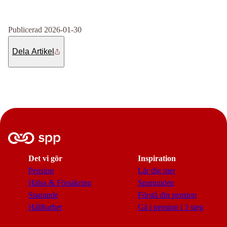
Publicerad 2026-01-30
Dela Artikel
Det vi gör
Inspiration
Pension
Lär dig mer
Hälsa & Försäkring
Sparguiden
Sparande
Förstå din pension
Hållbarhet
Gå i pension i 3 steg