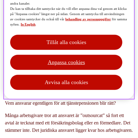
andra kanaler.
Du kan ta tillbaka ditt samtycke när du vill eller anpassa dina val genom att klicka
När arbetsgivaren sköter sitt juridiska ansvar och
på "Anpassa cookies" längst ner på sidan. Genom att samtycka till användningen
medarbetaren börjar ta aktiva beslut kring sina
av cookies samtycker du också till vår
behandling av personuppgifter
för samma
syften.
In English
.
pensionsval händer något viktigt: tryggheten växer, det
skriver SPPs arbetsrättsjurist Vanessa von Zweigbergk.
Tillåt alla cookies
”Tjänstepensionen blir korrekt administrerad och får
samtidigt förutsättningar att bli så stark som möjligt.”
Anpassa cookies
Avvisa alla cookies
Vem ansvarar egentligen för att tjänstepensionen blir rätt?
Många arbetsgivare tror att ansvaret är ”outsourcat” så fort ett
avtal är tecknat med ett försäkringsbolag eller en förmedlare. Det
stämmer inte. Det juridiska ansvaret ligger kvar hos arbetsgivaren.