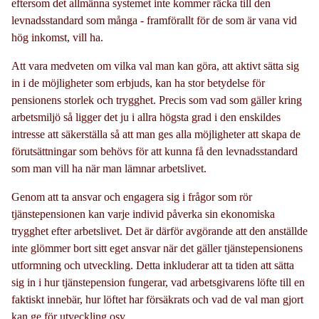
eftersom det allmänna systemet inte kommer räcka till den
levnadsstandard som många - framförallt för de som är vana vid
hög inkomst, vill ha.
Att vara medveten om vilka val man kan göra, att aktivt sätta sig
in i de möjligheter som erbjuds, kan ha stor betydelse för
pensionens storlek och trygghet. Precis som vad som gäller kring
arbetsmiljö så ligger det ju i allra högsta grad i den enskildes
intresse att säkerställa så att man ges alla möjligheter att skapa de
förutsättningar som behövs för att kunna få den levnadsstandard
som man vill ha när man lämnar arbetslivet.
Genom att ta ansvar och engagera sig i frågor som rör
tjänstepensionen kan varje individ påverka sin ekonomiska
trygghet efter arbetslivet. Det är därför avgörande att den anställde
inte glömmer bort sitt eget ansvar när det gäller tjänstepensionens
utformning och utveckling. Detta inkluderar att ta tiden att sätta
sig in i hur tjänstepension fungerar, vad arbetsgivarens löfte till en
faktiskt innebär, hur löftet har försäkrats och vad de val man gjort
kan ge för utveckling osv.