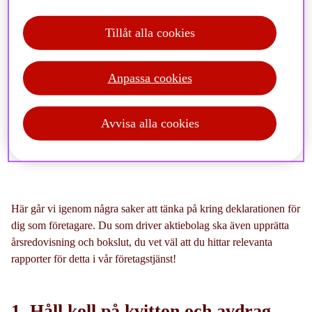
Tillåt alla cookies
Att deklarera kan kännas som en utmaning, men det
Anpassa cookies
behöver inte vara så svårt. Det kan till och med hjälpa
dig optimera företagets ekonomi. Här är våra bästa tips
Avvisa alla cookies
för att lyckas med deklarationen som företagare,
inklusive smarta avdrag, pensionstips och viktiga regler.
Här går vi igenom några saker att tänka på kring deklarationen för
dig som företagare. Du som driver aktiebolag ska även upprätta
årsredovisning och bokslut, du vet väl att du hittar relevanta
rapporter för detta i vår företagstjänst!
1. Håll koll på kvitton och avdrag