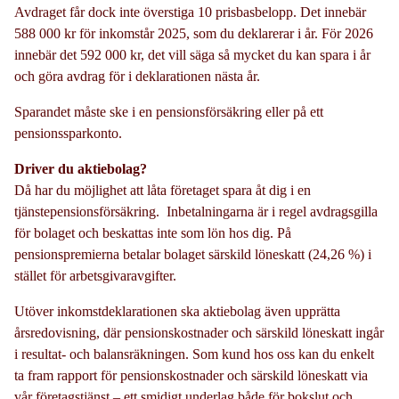
Avdraget får dock inte överstiga 10 prisbasbelopp. Det innebär
588 000 kr för inkomstår 2025, som du deklarerar i år. För 2026
innebär det 592 000 kr, det vill säga så mycket du kan spara i år
och göra avdrag för i deklarationen nästa år.
Sparandet måste ske i en pensionsförsäkring eller på ett
pensionssparkonto.
Driver du aktiebolag?
Då har du möjlighet att låta företaget spara åt dig i en
tjänstepensionsförsäkring. Inbetalningarna är i regel avdragsgilla
för bolaget och beskattas inte som lön hos dig. På
pensionspremierna betalar bolaget särskild löneskatt (24,26 %) i
stället för arbetsgivaravgifter.
Utöver inkomstdeklarationen ska aktiebolag även upprätta
årsredovisning, där pensionskostnader och särskild löneskatt ingår
i resultat- och balansräkningen. Som kund hos oss kan du enkelt
ta fram rapport för pensionskostnader och särskild löneskatt via
vår företagstjänst – ett smidigt underlag både för bokslut och