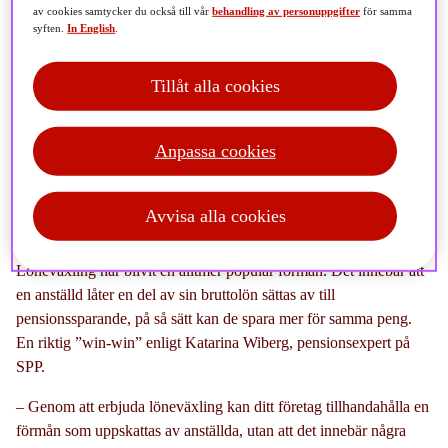
av cookies samtycker du också till vår
behandling av personuppgifter
för samma
syften.
In English
.
Tillåt alla cookies
Locka och behåll talanger
med hjälp av
en löneförmån
som
både
gynnar dem och ert arbetsgivarvarumärke
–
Anpassa cookies
utan att det kostar
er något
extra
.
Här är fem anledningar
till
att
löneväxling lönar sig
, och tre viktiga råd
.
Avvisa alla cookies
Löneväxling har blivit en alltmer populär förmån. Det innebär att
en anställd låter en del av sin bruttolön sättas av till
pensionssparande, på så sätt kan de spara mer för samma peng.
En riktig ”win-win” enligt Katarina Wiberg, pensionsexpert på
SPP.
– Genom att erbjuda löneväxling kan ditt företag tillhandahålla en
förmån som uppskattas av anställda, utan att det innebär några