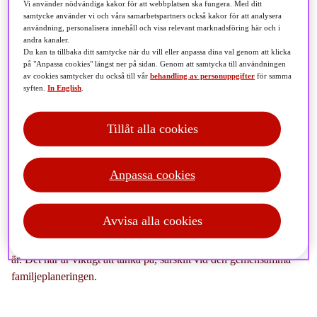
svarar på några av de vanligaste frågorna kring pension
Vi använder nödvändiga kakor för att webbplatsen ska fungera. Med ditt
samtycke använder vi och våra samarbetspartners också kakor för att analysera
och skilsmässa.
användning, personalisera innehåll och visa relevant marknadsföring här och i
andra kanaler.
Du kan ta tillbaka ditt samtycke när du vill eller anpassa dina val genom att klicka
på "Anpassa cookies" längst ner på sidan. Genom att samtycka till användningen
av cookies samtycker du också till vår
behandling av personuppgifter
för samma
syften.
In English
.
Vad kan vara bra att tänka på som gift?
– En sak som är viktig och som många glömmer bort är att
Tillåt alla cookies
diskutera är vad som händer med pensionen vid en eventuell
skilsmässa. Eftersom pension i regel inte ingår i en bodelning kan
Anpassa cookies
det leda till snedfördelningar vid en separation – särskilt om en
person har haft en lägre inkomst, tagit större ansvar för familjen
genom exempelvis längre uttag av föräldraledighet eller jobbat
Avvisa alla cookies
deltid. Detta drabbar till största delen kvinnor, som i dag statistiskt
sett har lägre löner och är hemma mer med barnen än vad männen
är. Det här är viktigt att tänka på, särskilt vid den gemensamma
familjeplaneringen.