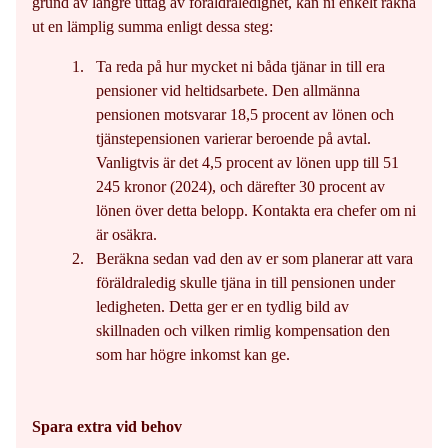
grund av längre uttag av föräldraledighet, kan ni enkelt räkna
ut en lämplig summa enligt dessa steg:
Ta reda på hur mycket ni båda tjänar in till era
pensioner vid heltidsarbete. Den allmänna
pensionen motsvarar 18,5 procent av lönen och
tjänstepensionen varierar beroende på avtal.
Vanligtvis är det 4,5 procent av lönen upp till 51
245 kronor (2024), och därefter 30 procent av
lönen över detta belopp. Kontakta era chefer om ni
är osäkra.
Beräkna sedan vad den av er som planerar att vara
föräldraledig skulle tjäna in till pensionen under
ledigheten. Detta ger er en tydlig bild av
skillnaden och vilken rimlig kompensation den
som har högre inkomst kan ge.
Spara extra vid behov