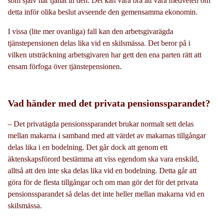
som själv har tjänat in den. Det kan vara bra att vara medveten om
detta inför olika beslut avseende den gemensamma ekonomin.
I vissa (lite mer ovanliga) fall kan den arbetsgivarägda
tjänstepensionen delas lika vid en skilsmässa. Det beror på i
vilken utsträckning arbetsgivaren har gett den ena parten rätt att
ensam förfoga över tjänstepensionen.
Vad händer med det privata pensionssparandet?
– Det privatägda pensionssparandet brukar normalt sett delas
mellan makarna i samband med att värdet av makarnas tillgångar
delas lika i en bodelning. Det går dock att genom ett
äktenskapsförord bestämma att viss egendom ska vara enskild,
alltså att den inte ska delas lika vid en bodelning. Detta går att
göra för de flesta tillgångar och om man gör det för det privata
pensionssparandet så delas det inte heller mellan makarna vid en
skilsmässa.