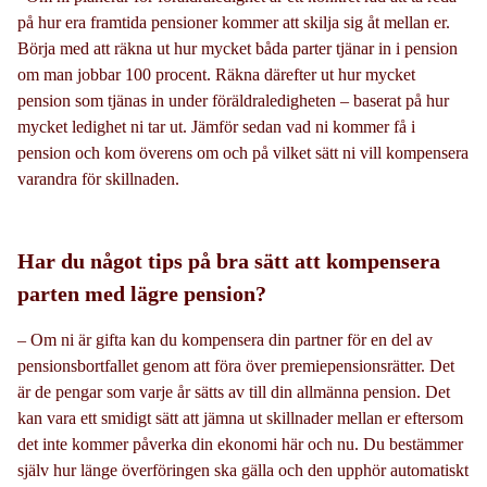
på hur era framtida pensioner kommer att skilja sig åt mellan er.
Börja med att räkna ut hur mycket båda parter tjänar in i pension
om man jobbar 100 procent. Räkna därefter ut hur mycket
pension som tjänas in under föräldraledigheten – baserat på hur
mycket ledighet ni tar ut. Jämför sedan vad ni kommer få i
pension och kom överens om och på vilket sätt ni vill kompensera
varandra för skillnaden.
Har du något tips på bra sätt att kompensera
parten med lägre pension?
– Om ni är gifta kan du kompensera din partner för en del av
pensionsbortfallet genom att föra över premiepensionsrätter. Det
är de pengar som varje år sätts av till din allmänna pension. Det
kan vara ett smidigt sätt att jämna ut skillnader mellan er eftersom
det inte kommer påverka din ekonomi här och nu. Du bestämmer
själv hur länge överföringen ska gälla och den upphör automatiskt