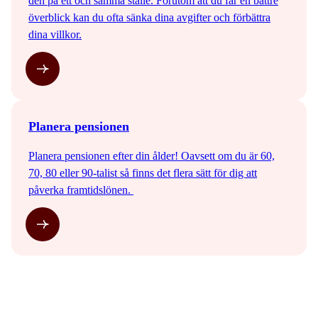
den på ett och samma ställe. Förutom att du får en bättre
överblick kan du ofta sänka dina avgifter och förbättra
dina villkor.
Planera pensionen
Planera pensionen efter din ålder! Oavsett om du är 60,
70, 80 eller 90-talist så finns det flera sätt för dig att
påverka framtidslönen.