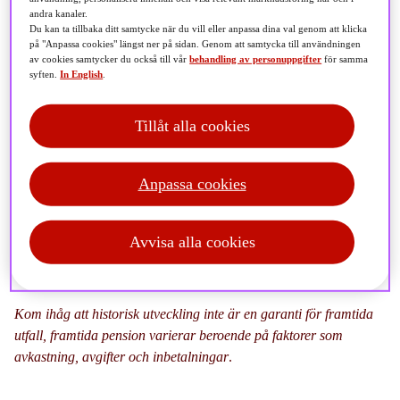
andra kanaler.
Du kan ta tillbaka ditt samtycke när du vill eller anpassa dina val genom att klicka
på "Anpassa cookies" längst ner på sidan. Genom att samtycka till användningen
av cookies samtycker du också till vår
behandling av personuppgifter
för samma
syften.
In English
.
På samma sätt som lönen kommer in på ditt konto varje
månad betalar många arbetsgivare även löpande in
Tillåt alla cookies
pengar till ett sparande för dig. Ett som ofta pågår i det
tysta och som över tid kan bli en betydande del av din
Anpassa cookies
framtida ekonomi och göra skillnad för dina drömmar:
Tjänstepensionen. Se här hur mycket pengar det kan
handla om.
Avvisa alla cookies
Kom ihåg att historisk utveckling inte är en garanti för framtida
utfall,
framtida pension varierar beroende på faktorer som
avkastning, avgifter och inbetalningar
.