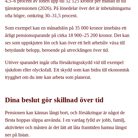
4,5–6 procent av lönen upp till 52 125 kronor per månad in till
tjänstepensionen (2026). På lönedelar över det är inbetalningarna
ofta högre, omkring 30–31,5 procent.
Som exempel kan en månadslön på 35 000 kronor innebära ett
årligt pensionssparande på cirka 18 900–25 200 kronor. Det kan
ses som uppskjuten lön och kan över ett helt arbetsliv växa till
betydande belopp, beroende på utvecklingen över tid.
Utöver sparandet ingår ofta försäkringsskydd vid till exempel
sjukdom eller olycksfall. Ett skydd som kan bidra till ekonomisk
trygghet om du inte kan arbeta som planerat.
Dina beslut gör skillnad över tid
Pensionen kan kännas långt bort, och försäkringar är något de
flesta hoppas slippa använda. I en vardag fylld av jobb, familj,
aktiviteter och måsten är det lätt att låta framtiden hamna längst
ner på listan.