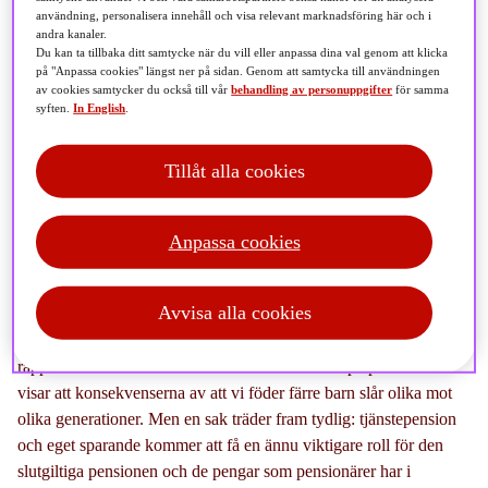
användning, personalisera innehåll och visa relevant marknadsföring här och i
andra kanaler.
Du kan ta tillbaka ditt samtycke när du vill eller anpassa dina val genom att klicka
Var är bebisarna? Det är en fråga som allt oftare ställs av
på "Anpassa cookies" längst ner på sidan. Genom att samtycka till användningen
av cookies samtycker du också till vår
behandling av personuppgifter
för samma
ekonomer och beslutsfattare. Födelsetalen sjunker och
syften.
In English
.
allt fler pekar på de långsiktiga effekterna när
demografin förändras. I ett negativt scenario kan en
Tillåt alla cookies
medianlöntagare född år 2000 få upp till 11 000 kronor
lägre pension per månad. Det visar en ny rapport från
Anpassa cookies
SPP.
Avvisa alla cookies
Sverige och har just nu ett historiskt lågt barnafödande. SPPs nya
rapport: ”Minskat barnafödande och dess effekt på pensionen”
visar att konsekvenserna av att vi föder färre barn slår olika mot
olika generationer. Men en sak träder fram tydlig: tjänstepension
och eget sparande kommer att få en ännu viktigare roll för den
slutgiltiga pensionen och de pengar som pensionärer har i