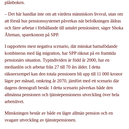
plånboken.
– Det här handlar inte om att värdera människors livsval, utan om
att förstå hur pensionssystemet påverkas när befolkningen åldras
och färre arbetar i förhållande till antalet pensionärer, säger Shoka
Åhrman, sparekonom på SPP.
I rapportens mest negativa scenario, där minskat barnafödande
kombineras med låg migration, har SPP räknat på en framtida
pensionärs situation. Typindividen är född år 2000, har en
medianlön och arbetar från 27 till 70 års ålder. I detta
räkneexempel kan den totala pensionen bli upp till 11 000 kronor
lägre per månad, omkring år 2070, jämfört med ett scenario där
dagens demografi består. I detta scenario påverkas både den
allmänna pensionen och tjänstepensionens utveckling över hela
arbetslivet.
Minskningen består av både en lägre allmän pension och en
svagare utveckling av tjänstepensionen.