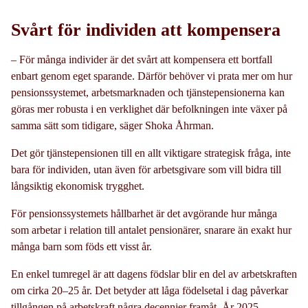
Svårt för individen att kompensera
– För många individer är det svårt att kompensera ett bortfall
enbart genom eget sparande. Därför behöver vi prata mer om hur
pensionssystemet, arbetsmarknaden och tjänstepensionerna kan
göras mer robusta i en verklighet där befolkningen inte växer på
samma sätt som tidigare, säger Shoka Åhrman.
Det gör tjänstepensionen till en allt viktigare strategisk fråga, inte
bara för individen, utan även för arbetsgivare som vill bidra till
långsiktig ekonomisk trygghet.
För pensionssystemets hållbarhet är det avgörande hur många
som arbetar i relation till antalet pensionärer, snarare än exakt hur
många barn som föds ett visst år.
En enkel tumregel är att dagens födslar blir en del av arbetskraften
om cirka 20–25 år. Det betyder att låga födelsetal i dag påverkar
tillgången på arbetskraft några decennier framåt. År 2025