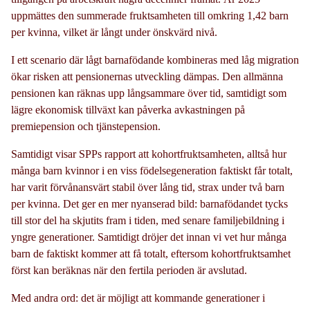
uppmättes den summerade fruktsamheten till omkring 1,42 barn
per kvinna, vilket är långt under önskvärd nivå.
I ett scenario där lågt barnafödande kombineras med låg migration
ökar risken att pensionernas utveckling dämpas. Den allmänna
pensionen kan räknas upp långsammare över tid, samtidigt som
lägre ekonomisk tillväxt kan påverka avkastningen på
premiepension och tjänstepension.
Samtidigt visar SPPs rapport att kohortfruktsamheten, alltså hur
många barn kvinnor i en viss födelsegeneration faktiskt får totalt,
har varit förvånansvärt stabil över lång tid, strax under två barn
per kvinna. Det ger en mer nyanserad bild: barnafödandet tycks
till stor del ha skjutits fram i tiden, med senare familjebildning i
yngre generationer. Samtidigt dröjer det innan vi vet hur många
barn de faktiskt kommer att få totalt, eftersom kohortfruktsamhet
först kan beräknas när den fertila perioden är avslutad.
Med andra ord: det är möjligt att kommande generationer i