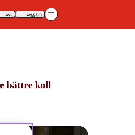
Sök
Logga in
 bättre koll