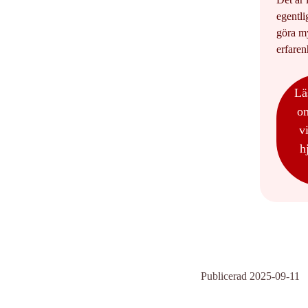
egentli
göra my
erfaren
Lä
o
v
h
Publicerad 2025-09-11