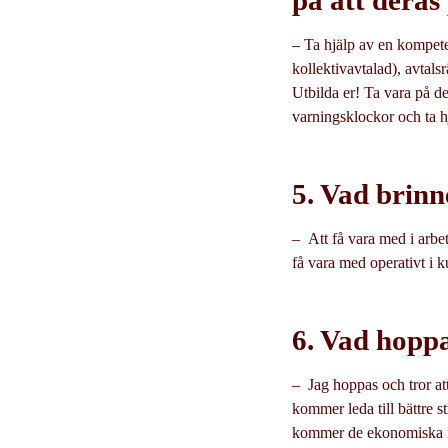
på att deras
– Ta hjälp av en kompeten
kollektivavtalad), avtals
Utbilda er! Ta vara på de 
varningsklockor och ta h
5. Vad brinne
– Att få vara med i arbet
få vara med operativt i k
6. Vad hopp
– Jag hoppas och tror att
kommer leda till bättre s
kommer de ekonomiska ris