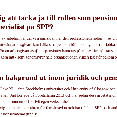
ig att tacka ja till rollen som pensio
pecialist på SPP?
v anledningar där vi å ena sidan har den professionella sidan – jag brin
att våra arbetsgivare kan hålla sina pensionslöften och genom att jobba 
ör att arbetsgivarnas tjänstepensioner hanteras på ett kvalitetssäkrat sät
göra rätt - som genomsyrar hela organisationen vilken jag står bakom och
in bakgrund ut inom juridik och pen
 Law 2011 från Stockholms universitet och University of Glasgow och 
srätten. Jag började på Företagarna 2013 och har sedan dess arbetat ino
er och kommun och drivit egen verksamhet.
 mig inom pensionsrätten för fem år sedan och har utbildat SPPs och an
nsionsrelaterad juridik.