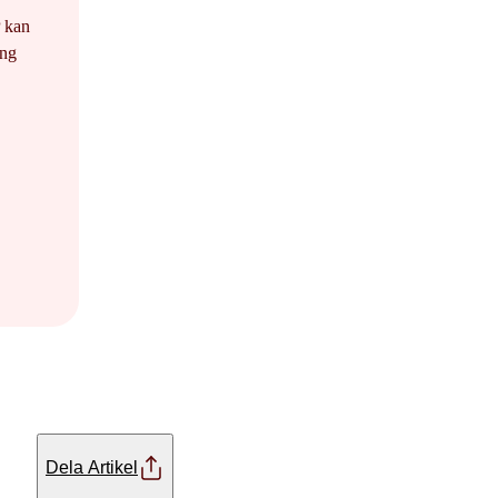
P kan
ång
Dela Artikel