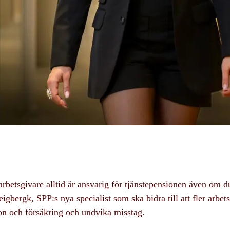
arbetsgivare alltid är ansvarig för tjänstepensionen även om d
bergk, SPP:s nya specialist som ska bidra till att fler arbets
on och försäkring och undvika misstag.