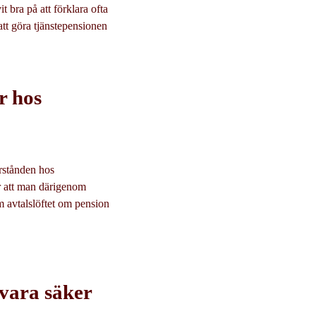
t bra på att förklara ofta
att göra tjänstepensionen
r hos
rstånden hos
or att man därigenom
m avtalslöftet om pension
l vara säker