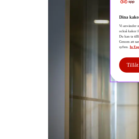
Dina kakor
Vi använder n
också kakor f
Du kan ta till
Genom att sam
syften.
In Eng
Tillå