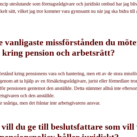
incip uteslutande som företagsrådgivare och juridiskt ombud har jag blivi
kelt sätt, vilket jag tror kommer vara gynnsamt nu när jag ska bidra till 
de vanligaste missförstånden du möte
 kring pension och arbetsrätt?
rstånd kring pensionens vara och hantering, men ett av de stora missfö
genom att ta hjälp av en försäkringsrådgivare, jurist eller förmedlare tr
 för pensionen gentemot den anställde. Detta stämmer alltså inte efterso
betsgivaren och den anställde.
r snåriga, men det fråntar inte arbetsgivarens ansvar.
 vill du ge till beslutsfattare som vil