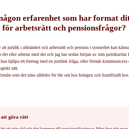
 någon erfarenhet som har format di
för arbetsrätt och pensionsfrågor?
r att juridik i allmänhet och arbetsrätt och pension i synnerhet kan känna
 det eller arbetar med det och jag har sedan början av min juristkarriär
 lyckas hjälpa ett företag med en juridisk fråga, eller förmår kommunicera 
giskt sätt.
örmån som det talas alldeles för lite om hos bolagen och framförallt hos
att göra rätt
lätt att göra fel när det kommer till pensionslösningar. Men hur gör man