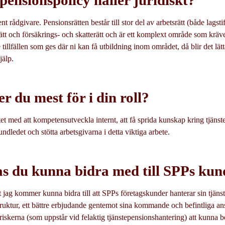
 pensionspolicy håller juridiskt?
t rådgivare. Pensionsrätten består till stor del av arbetsrätt (både lagsti
rätt och försäkrings- och skatterätt och är ett komplext område som kräv
tillfällen som ges där ni kan få utbildning inom området, då blir det lätt
jälp.
r du mest för i din roll?
et med att kompetensutveckla internt, att få sprida kunskap kring tjänst
undledet och stötta arbetsgivarna i detta viktiga arbete.
as du kunna bidra med till SPPs kun
 jag kommer kunna bidra till att SPPs företagskunder hanterar sin tjäns
truktur, ett bättre erbjudande gentemot sina kommande och befintliga ans
kerna (som uppstår vid felaktig tjänstepensionshantering) att kunna b