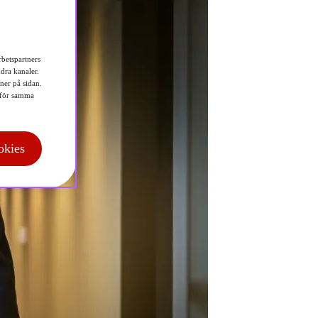
betspartners
dra kanaler.
 ner på sidan.
för samma
okies