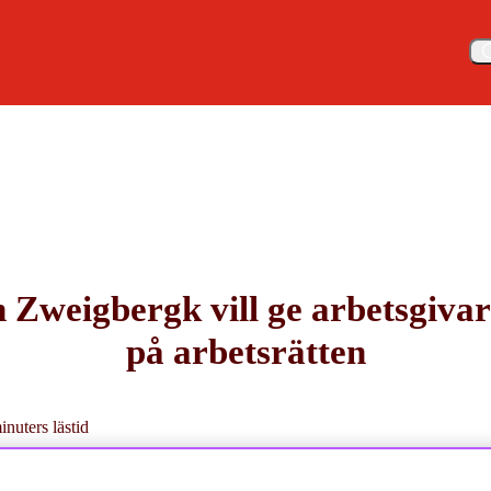
Meny
n Vanessa von Zweigbergk
 Zweigbergk vill ge arbetsgivare
på arbetsrätten
inuters lästid