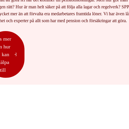
gen rätt? Hur är man helt säker på att följa alla lagar och regelverk? SP
cket mer än att förvalta era medarbetares framtida löner. Vi har även l
het och experter på allt som har med pension och försäkringar att göra.
s mer
m hur
i kan
jälpa
till