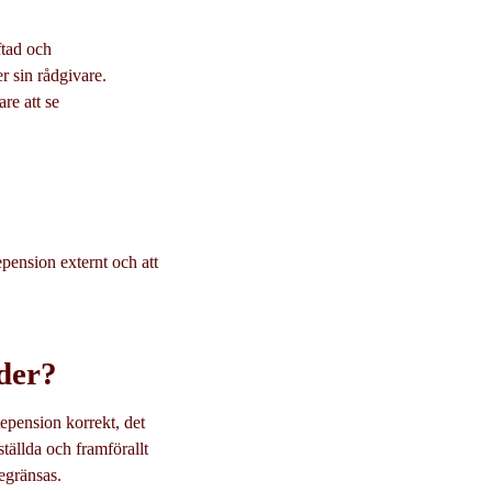
ftad och
er sin rådgivare.
are att se
epension externt och att
der?
tepension korrekt, det
tällda och framförallt
egränsas.