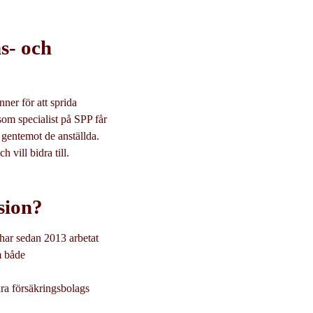
ns- och
ner för att sprida
som specialist på SPP får
t gentemot de anställda.
 vill bidra till.
sion?
har sedan 2013 arbetat
m både
dra försäkringsbolags