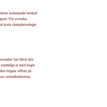
ankens kommande besked
gusti. F
ör svenska
på korta ränteplaceringar
december har blivit den
er samtidigt ut med högre
en högsta siffran på
skar centralbankernas