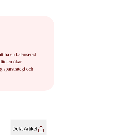
att ha en balanserad
liteten ökar.
g sparstrategi och
Dela Artikel