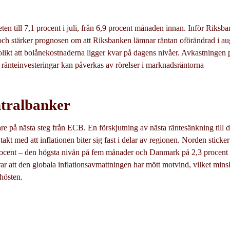
eten till 7,1 procent i juli, från 6,9 procent månaden innan.
Inför Riksb
et och stärker prognosen om att Riksbanken lämnar räntan oförändrad i au
olikt att bolånekostnaderna ligger kvar på dagens nivåer. Avkastningen 
e ränteinvesteringar kan påverkas av rörelser i marknadsräntorna
ntralbanker
are på nästa steg från ECB. En förskjutning av nästa räntesänkning till 
takt med att inflationen biter sig fast i delar av regionen. Norden stick
rocent – den högsta nivån på fem månader och Danmark på 2,3 procent d
erar att den globala inflationsavmattningen har mött motvind, vilket min
hösten.