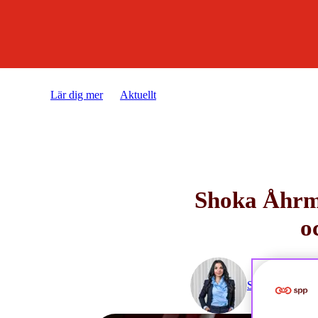
Lär dig mer
Aktuellt
Shoka Åhrman kommenterar: Fed,
Shoka Åhrma
o
Shoka Åhrman