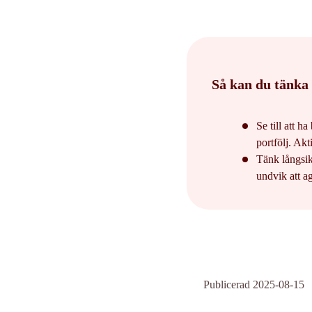
Så kan du tänka 
Se till att h
portfölj. Akt
Tänk långsik
undvik att ag
Publicerad 2025-08-15