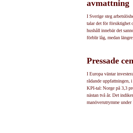
avmattning
I Sverige steg arbetslösh
talar det för försiktigh
hushåll innebär det sann
förblir låg, medan längr
Pressade ce
I Europa väntar invester
rådande uppfattningen, i 
KPI-tal: Norge på 3,3 p
nästan två år. Det indik
manöverutrymme under 