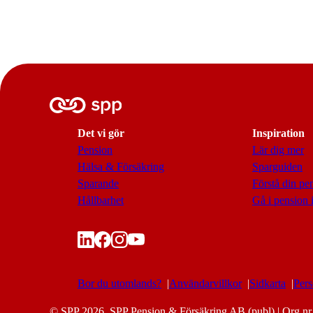
Det vi gör
Inspiration
Pension
Lär dig mer
Hälsa & Försäkring
Sparguiden
Sparande
Förstå din pe
Hållbarhet
Gå i pension i
Bor du utomlands?
Användarvillkor
Sidkarta
Pers
© SPP 2026, SPP Pension & Försäkring AB (publ) | Org.nr