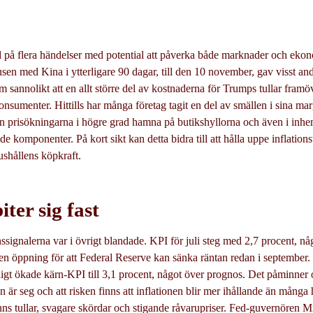
på flera händelser med potential att påverka både marknader och eko
pausen med Kina i ytterligare 90 dagar, till den 10 november, gav visst 
 sannolikt att en allt större del av kostnaderna för Trumps tullar fram
onsumenter. Hittills har många företag tagit en del av smällen i sina ma
n prisökningarna i högre grad hamna på butikshyllorna och även i inh
e komponenter. På kort sikt kan detta bidra till att hålla uppe inflations
hushållens köpkraft.
iter sig fast
signalerna var i övrigt blandade. KPI för juli steg med 2,7 procent, någ
n öppning för att Federal Reserve kan sänka räntan redan i september
gt ökade kärn-KPI till 3,1 procent, något över prognos. Det påminner 
 är seg och att risken finns att inflationen blir mer ihållande än mång
nns tullar, svagare skördar och stigande råvarupriser. Fed-guvernören