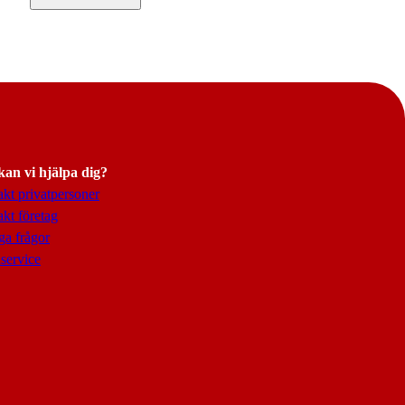
an vi hjälpa dig?
kt privatpersoner
kt företag
ga frågor
service