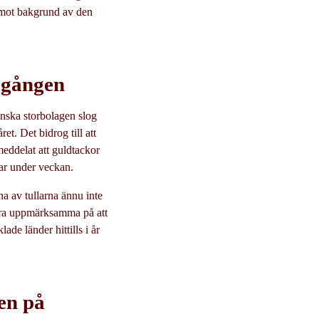
t mot bakgrund av den
pgången
anska storbolagen slog
t. Det bidrog till att
meddelat att guldtackor
llar under veckan.
na av tullarna ännu inte
vara uppmärksamma på att
ade länder hittills i år
en på