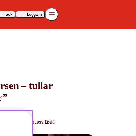
Sök
Logga in
sen – tullar
r”
i 2025
cirka 3 minuters lästid