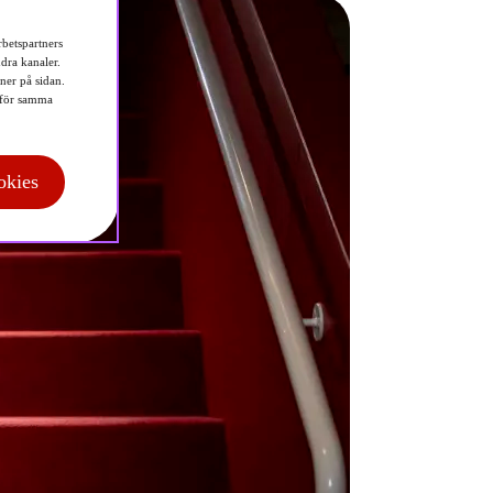
betspartners
dra kanaler.
 ner på sidan.
för samma
okies