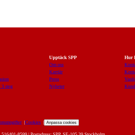
Upptäck SPP
Hur k
Om oss
Konta
Karriär
Konta
nsion
Press
Vanli
 3 steg
Nyheter
Kund
onuppgifter
Cookies
Anpassa cookies
. 516401-8599 | Postadress: SPP, SE-105 39 Stockholm