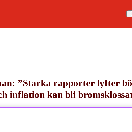
Meny
 tullar och toppmöte i Alaska i fokus
n: ”Starka rapporter lyfter bör
ch inflation kan bli bromsklossa
15 august