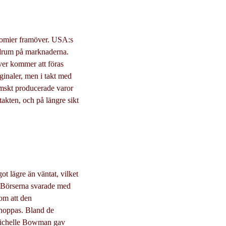
nomier framöver. USA:s
andrum på marknaderna.
över kommer att föras
rginaler, men i takt med
emskt producerade varor
takten, och på längre sikt
ot lägre än väntat, vilket
. Börserna svarade med
om att den
a hoppas. Bland de
 Michelle Bowman gav