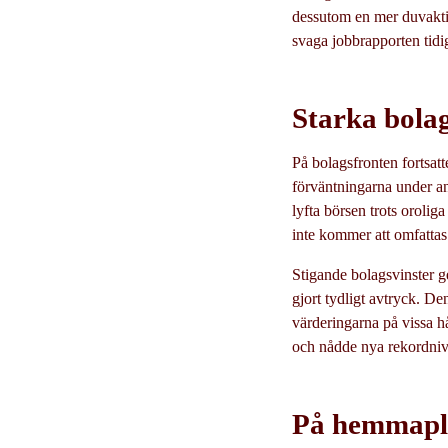
dessutom en mer duvaktig
svaga jobbrapporten tidi
Starka bola
På bolagsfronten fortsat
förväntningarna under an
lyfta börsen trots orolig
inte kommer att omfattas a
Stigande bolagsvinster ge
gjort tydligt avtryck. D
värderingarna på vissa hål
och nådde nya rekordni
På hemmapla