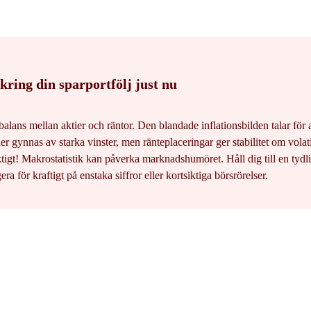
kring din sparportfölj just nu
a balans mellan aktier och räntor. Den blandade inflationsbilden talar för 
ier gynnas av starka vinster, men ränteplaceringar ger stabilitet om volati
tigt! Makrostatistik kan påverka marknadshumöret. Håll dig till en tydli
era för kraftigt på enstaka siffror eller kortsiktiga börsrörelser.