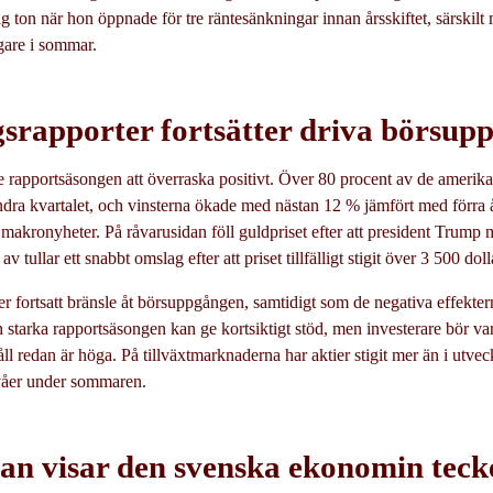
 ton när hon öppnade för tre räntesänkningar innan årsskiftet, särskil
gare i sommar.
gsrapporter fortsätter driva börsup
te rapportsäsongen att överraska positivt. Över 80 procent av de amerik
dra kvartalet, och vinsterna ökade med nästan 12 % jämfört med förra åre
a makronyheter. På råvarusidan föll guldpriset efter att president Trump 
v tullar ett snabbt omslag efter att priset tillfälligt stigit över 3 500 do
r fortsatt bränsle åt börsuppgången, samtidigt som de negativa effekter
en starka rapportsäsongen kan ge kortsiktigt stöd, men investerare bör 
l redan är höga. På tillväxtmarknaderna har aktier stigit mer än i utveckl
våer under sommaren.
n visar den svenska ekonomin teck