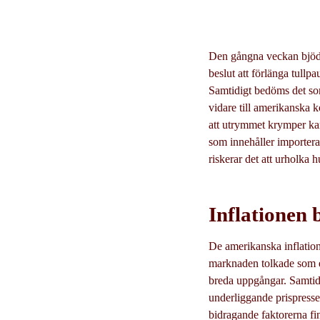
Den gångna veckan bjöd 
beslut att förlänga tull
Samtidigt bedöms det som
vidare till amerikanska k
att utrymmet krymper ka
som innehåller importerad
riskerar det att urholka 
Inflationen b
De amerikanska inflations
marknaden tolkade som e
breda uppgångar. Samtidi
underliggande prispressen
bidragande faktorerna fi