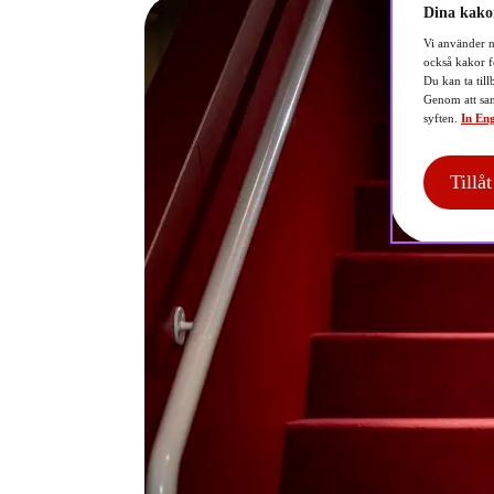
Dina kakor
Vi använder n
också kakor f
Du kan ta till
Genom att sam
syften.
In Eng
Tillå