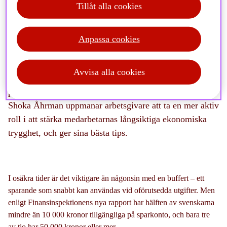
Tillåt alla cookies
Anpassa cookies
Varannan svensk har mindre än 10 000 kronor i
buffertsparande, visar en ny rapport från
Avvisa alla cookies
Finansinspektionen. En sårbarhet i en tid av stigande
priser och ekonomisk osäkerhet. SPP:s sparekonom
Shoka Åhrman uppmanar arbetsgivare att ta en mer aktiv
roll i att stärka medarbetarnas långsiktiga ekonomiska
trygghet, och ger sina bästa tips.
I osäkra tider är det viktigare än någonsin med en buffert – ett
sparande som snabbt kan användas vid oförutsedda utgifter. Men
enligt Finansinspektionens nya rapport har hälften av svenskarna
mindre än 10 000 kronor tillgängliga på sparkonto, och bara tre
av tio har 50 000 kronor eller mer.