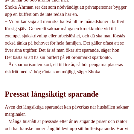
Shoka Åhrman ser det som nödvändigt att privatpersoner bygger
upp en buffert om de inte redan har en.
− Vi brukar säga att man ska ha två till tre månadslöner i buffert
för sig själv. Generellt saknar många en krockkudde vid till
exempel sjukskrivning eller arbetslöshet, och då ska man förstås
också tänka på behovet för hela familjen. Det gäller oftast att se
över sina utgifter. Det är så man ökar sitt sparande, säger hon.
Det bästa är att ha sin buffert på ett öronmärkt sparkonto.
– Är sparhorisonten kort, ett till tre år, så bör pengarna placeras
riskfritt med så hög ränta som möjligt, säger Shoka.
Pressat långsiktigt sparande
Även det långsiktiga sparandet kan påverkas när hushållen saknar
marginaler.
– Många hushåll är pressade efter år av stigande priser och räntor
och har kanske under lång tid levt upp sitt buffertsparande. Har vi