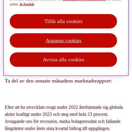
syften.
In English
.
Observera
Tillåt alla cookies
Denna artikel publicerades 2024-01-11 och kan innehålla
inaktuell information.
Se våra aktuella sidor
här
.
Anpassa cookies
Avvisa alla cookies
Ta del av den senaste månadens marknadsrapport:
Efter att ha utvecklats svagt under 2022 återhämtade sig globala
aktier kraftigt under 2023 och steg med hela 23 procent.
Avtagande oro för recession, starka bolagsresultat och fallande
långräntor under årets sista kvartal bidrog till uppgången.