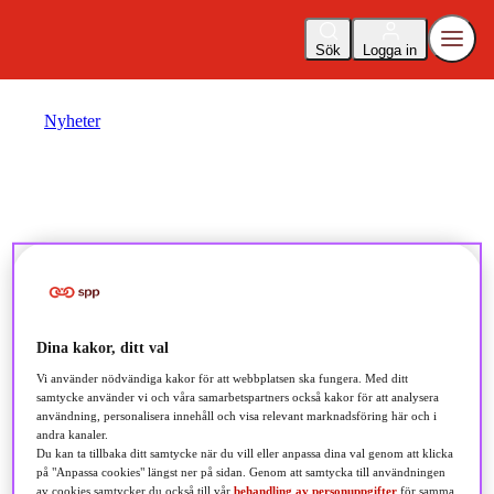
Sök
Logga in
Nyheter
Marknadsläge fonder
januari: "Kraftig
återhämtning för globala
Dina kakor, ditt val
aktier 2023"
Vi använder nödvändiga kakor för att webbplatsen ska fungera. Med ditt
samtycke använder vi och våra samarbetspartners också kakor för att analysera
användning, personalisera innehåll och visa relevant marknadsföring här och i
andra kanaler.
2024-01-11
Du kan ta tillbaka ditt samtycke när du vill eller anpassa dina val genom att klicka
på "Anpassa cookies" längst ner på sidan. Genom att samtycka till användningen
av cookies samtycker du också till vår
behandling av personuppgifter
för samma