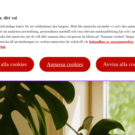
, ditt val
ödvändiga kakor för att webbplatsen ska fungera. Med ditt samtycke använder vi och våra samar
ör att analysera användning, personalisera innehåll och visa relevant marknadsföring här och i an
baka ditt samtycke när du vill eller anpassa dina val genom att klicka på "Anpassa cookies" längst
tycka till användningen av cookies samtycker du också till vår
behandling av personuppgifter
lish
.
t alla cookies
Anpassa cookies
Avvisa alla co