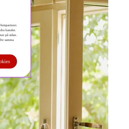
betspartners
dra kanaler.
 ner på sidan.
för samma
okies