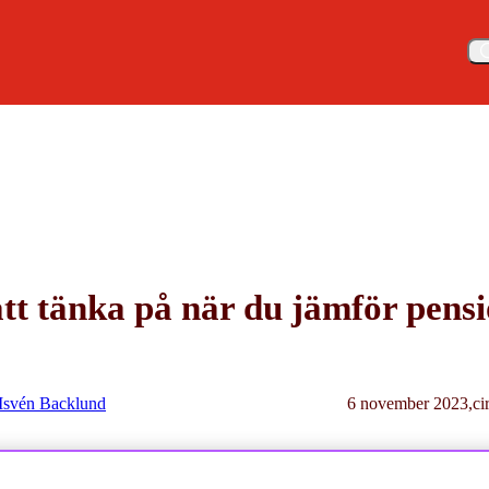
Meny
nka på när du jämför pensionsbolag
att tänka på när du jämför pens
Isvén Backlund
6 november 2023
ci