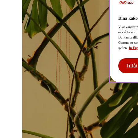
Dina kakor
Vi använder n
också kakor f
Du kan ta till
Genom att sam
syften.
In Eng
Tillå