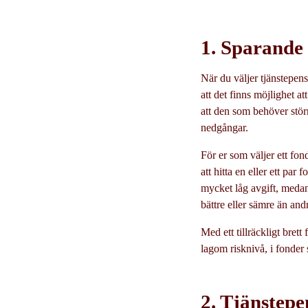
1. Sparande 
När du väljer tjänstepensi
att det finns möjlighet 
att den som behöver störr
nedgångar.
För er som väljer ett fond
att hitta en eller ett par
mycket låg avgift, medan
bättre eller sämre än an
Med ett tillräckligt bret
lagom risknivå, i fonder 
2. Tjänstepe