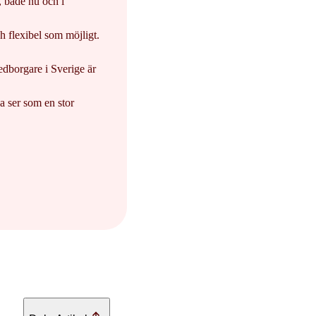
a, både nu och i
h flexibel som möjligt.
edborgare i Sverige är
da ser som en stor