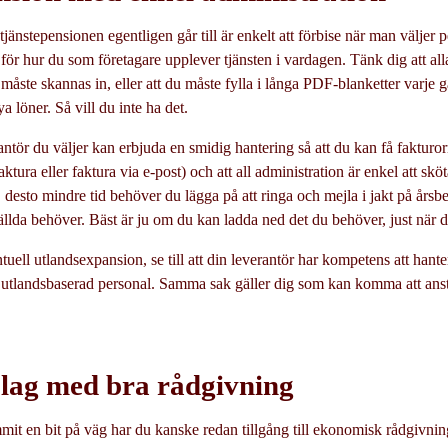
jänstepensionen egentligen går till är enkelt att förbise när man väljer
r hur du som företagare upplever tjänsten i vardagen. Tänk dig att al
åste skannas in, eller att du måste fylla i långa PDF-blanketter varje g
ya löner. Så vill du inte ha det.
antör du väljer kan erbjuda en smidig hantering så att du kan få fakturo
aktura eller faktura via e-post) och att all administration är enkel att sk
, desto mindre tid behöver du lägga på att ringa och mejla i jakt på års
tällda behöver. Bäst är ju om du kan ladda ned det du behöver, just när 
uell utlandsexpansion, se till att din leverantör har kompetens att hant
 utlandsbaserad personal. Samma sak gäller dig som kan komma att anst
olag med bra rådgivning
t en bit på väg har du kanske redan tillgång till ekonomisk rådgivnin