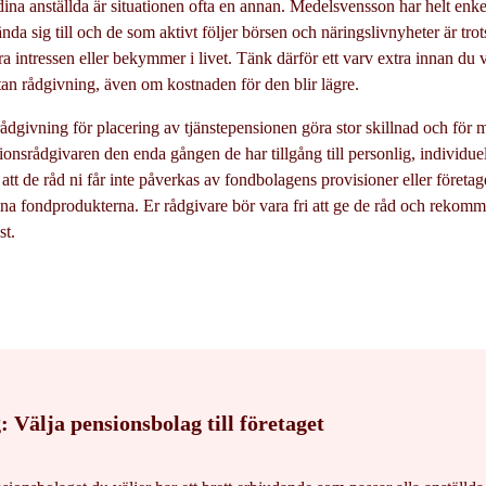
ina anställda är situationen ofta en annan. Medelsvensson har helt enke
da sig till och de som aktivt följer börsen och näringslivnyheter är trots
a intressen eller bekymmer i livet. Tänk därför ett varv extra innan du v
tan rådgivning, även om kostnaden för den blir lägre.
ådgivning för placering av tjänstepensionen göra stor skillnad och för m
onsrådgivaren den enda gången de har tillgång till personlig, individuel
l att de råd ni får inte påverkas av fondbolagens provisioner eller företag
 egna fondprodukterna. Er rådgivare bör vara fri att ge de råd och rekom
st.
Välja pensionsbolag till företaget