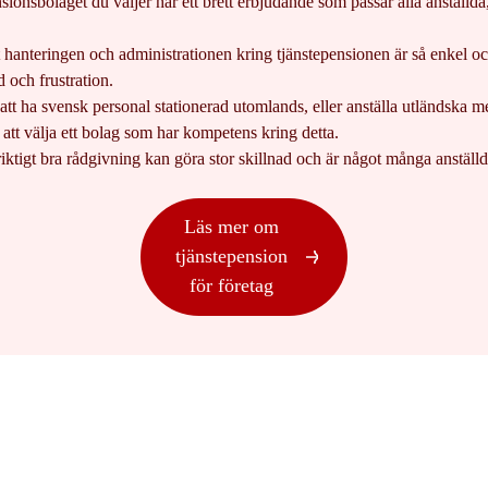
ensionsbolaget du väljer har ett brett erbjudande som passar alla anställd
tt hanteringen och administrationen kring tjänstepensionen är så enkel oc
d och frustration.
t ha svensk personal stationerad utomlands, eller anställa utländska m
 att välja ett bolag som har kompetens kring detta.
 riktigt bra rådgivning kan göra stor skillnad och är något många anställ
Läs mer om
tjänstepension
för företag