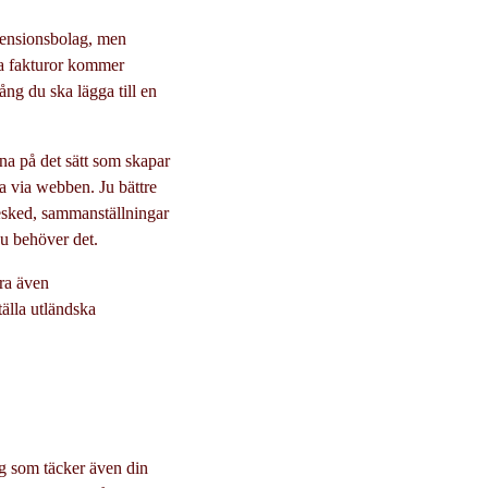
 pensionsbolag, men
la fakturor kommer
ång du ska lägga till en
rna på det sätt som skapar
öta via webben. Ju bättre
besked, sammanställningar
du behöver det.
era även
älla utländska
g som täcker även din