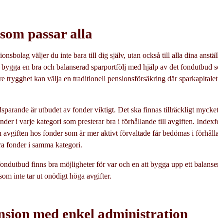
som passar alla
onsbolag väljer du inte bara till dig själv, utan också till alla dina anstäl
att bygga en bra och balanserad sparportfölj med hjälp av det fondutbud
e trygghet kan välja en traditionell pensionsförsäkring där sparkapitale
sparande är utbudet av fonder viktigt. Det ska finnas tillräckligt mycket 
 fonder i varje kategori som presterar bra i förhållande till avgiften. Index
 avgiften hos fonder som är mer aktivt förvaltade får bedömas i förhålla
dra fonder i samma kategori.
t fondutbud finns bra möjligheter för var och en att bygga upp ett balan
som inte tar ut onödigt höga avgifter.
nsion med enkel administration