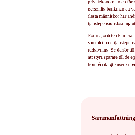
privatekonomi, men för d
personlig bankman att vän
flesta människor har andr
tjänstepensionslösning u
För majoriteten kan bra r
samtalet med tjänstepensi
rådgivning. Se därför til
att styra sparare till de
hon på riktigt anser är bä
Sammanfattning: 